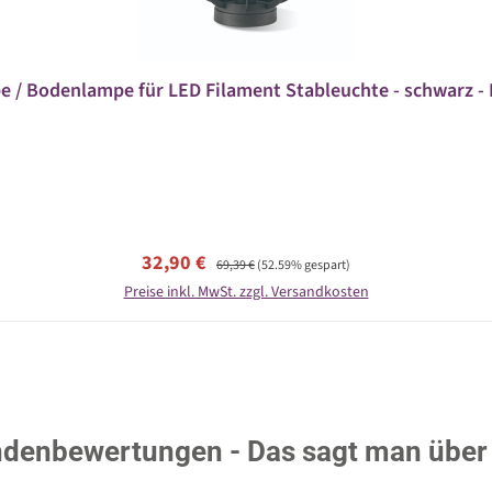
e / Bodenlampe für LED Filament Stableuchte - schwarz - 
Verkaufspreis:
Regulärer Preis:
32,90 €
69,39 €
(52.59% gespart)
Preise inkl. MwSt. zzgl. Versandkosten
denbewertungen - Das sagt man über