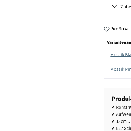
Zube
Zum Merkzett
Variantena
Mosaik Bl
Mosaik Pi
Produk
✔ Romant
✔ Aufwen
✔ 13cm D
✔ E27 Sc