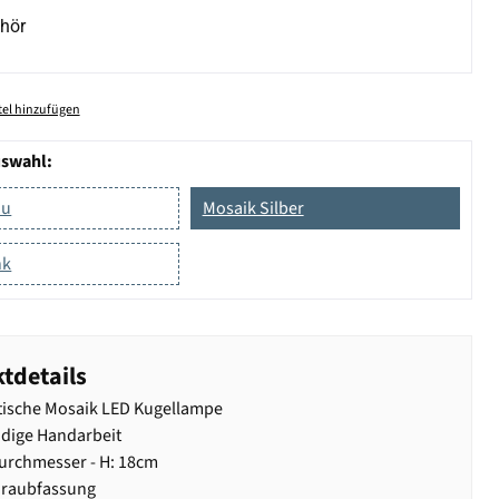
hör
el hinzufügen
uswahl:
au
Mosaik Silber
nk
tdetails
ische Mosaik LED Kugellampe
dige Handarbeit
urchmesser - H: 18cm
hraubfassung