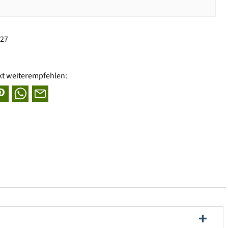
027
kt weiterempfehlen: