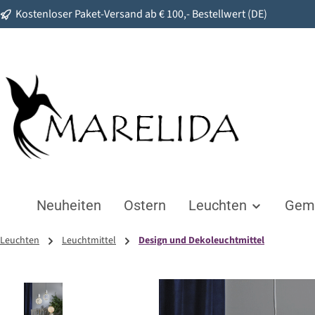
Kostenloser Paket-Versand ab € 100,- Bestellwert (DE)
springen
Zur Hauptnavigation springen
Neuheiten
Ostern
Leuchten
Gemü
Leuchten
Leuchtmittel
Design und Dekoleuchtmittel
Bildergalerie überspringen