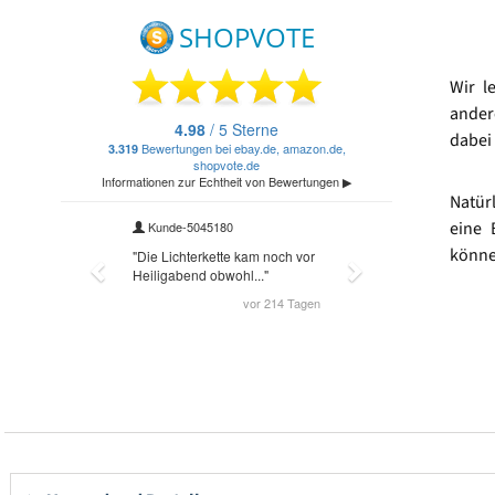
Wir l
ander
dabei 
Natür
eine 
könne