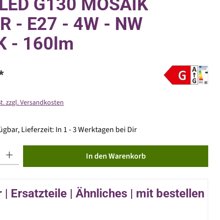
LED G130 MOSAIK
R - E27 - 4W - NW
K - 160lm
*
St. zzgl. Versandkosten
gbar, Lieferzeit: In 1 - 3 Werktagen bei Dir
ib den gewünschten Wert ein oder benutze die Schaltflächen um die Anzahl zu erhöhen od
In den Warenkorb
| Ersatzteile | Ähnliches | mit bestellen