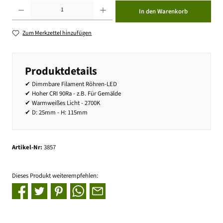
Produkt Anzahl: Gib den gewünschten Wert ein oder benutze die Schaltflächen um die Anzahl zu erhöhen ode
In den Warenkorb
Zum Merkzettel hinzufügen
Produktdetails
✔ Dimmbare Filament Röhren-LED
✔ Hoher CRI 90Ra - z.B. Für Gemälde
✔ Warmweißes Licht - 2700K
✔ D: 25mm - H: 115mm
Artikel-Nr:
3857
Dieses Produkt weiterempfehlen: