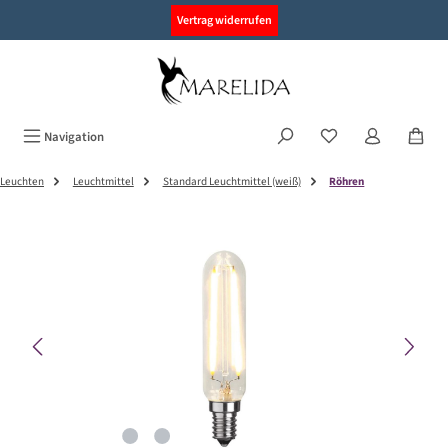
alt springen
Vertrag widerrufen
Navigation
Leuchten
Leuchtmittel
Standard Leuchtmittel (weiß)
Röhren
Bildergalerie überspringen