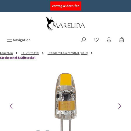
alt springen
Vertrag widerrufen
Navigation
Leuchten
Leuchtmittel
Standard Leuchtmittel (weiß)
Stecksockel & Stiftsockel
Bildergalerie überspringen