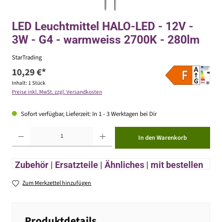
LED Leuchtmittel HALO-LED - 12V -
3W - G4 - warmweiss 2700K - 280lm
StarTrading
10,29 €*
Inhalt:
1 Stück
Preise inkl. MwSt. zzgl. Versandkosten
Sofort verfügbar, Lieferzeit: In 1 - 3 Werktagen bei Dir
Produkt Anzahl: Gib den gewünschten Wert ein oder benutze die Schaltflächen um die Anzahl zu erhöhen ode
In den Warenkorb
Zubehör | Ersatzteile | Ähnliches | mit bestellen
Zum Merkzettel hinzufügen
Produktdetails