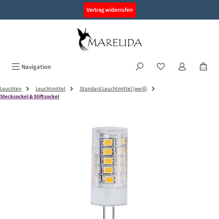
alt springen
Vertrag widerrufen
Navigation
Leuchten
Leuchtmittel
Standard Leuchtmittel (weiß)
Stecksockel & Stiftsockel
Bildergalerie überspringen