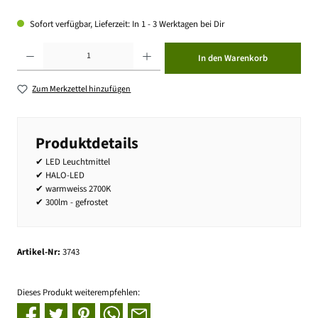
Sofort verfügbar, Lieferzeit: In 1 - 3 Werktagen bei Dir
Produkt Anzahl: Gib den gewünschten Wert ein oder benutze die Schaltflächen um die Anzahl zu erhöhen ode
In den Warenkorb
Zum Merkzettel hinzufügen
Produktdetails
✔ LED Leuchtmittel
✔ HALO-LED
✔ warmweiss 2700K
✔ 300lm - gefrostet
Artikel-Nr:
3743
Dieses Produkt weiterempfehlen: