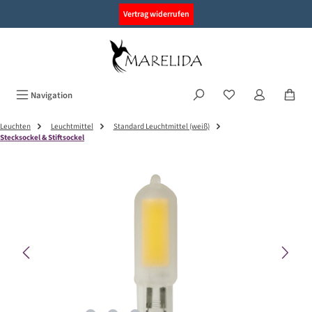
alt springen
Vertrag widerrufen
Navigation
Leuchten
Leuchtmittel
Standard Leuchtmittel (weiß)
Stecksockel & Stiftsockel
Bildergalerie überspringen