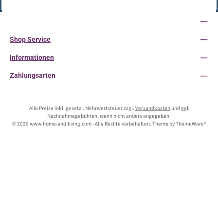
Vertrag widerrufen
Service-Hotline
Shop Service
Informationen
Zahlungsarten
Alle Preise inkl. gesetzl. Mehrwertsteuer zzgl.
Versandkosten
und ggf.
Nachnahmegebühren, wenn nicht anders angegeben.
© 2026 www.home-and-living.com - Alle Rechte vorbehalten. Theme by
ThemeWare®