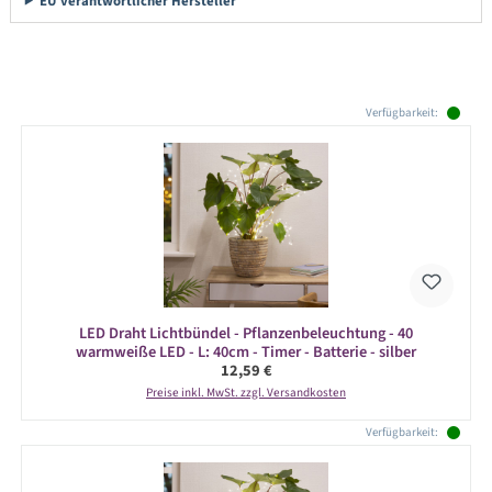
EU verantwortlicher Hersteller
Produktgalerie überspringen
Verfügbarkeit:
LED Draht Lichtbündel - Pflanzenbeleuchtung - 40
warmweiße LED - L: 40cm - Timer - Batterie - silber
Regulärer Preis:
12,59 €
Preise inkl. MwSt. zzgl. Versandkosten
Verfügbarkeit: