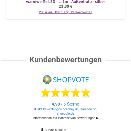
warmweiße LED - L: 1m - Außentrafo - silber
Regulärer Preis:
23,39 €
Preise inkl. MwSt. zzgl. Versandkosten
Kundenbewertungen