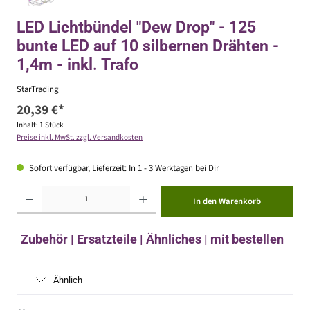
LED Lichtbündel "Dew Drop" - 125
bunte LED auf 10 silbernen Drähten -
1,4m - inkl. Trafo
StarTrading
20,39 €*
Inhalt:
1 Stück
Preise inkl. MwSt. zzgl. Versandkosten
Sofort verfügbar, Lieferzeit: In 1 - 3 Werktagen bei Dir
Produkt Anzahl: Gib den gewünschten Wert ein oder benutze die Schaltflächen um die Anzahl zu erhöhen ode
In den Warenkorb
Zubehör | Ersatzteile | Ähnliches | mit bestellen
Ähnlich