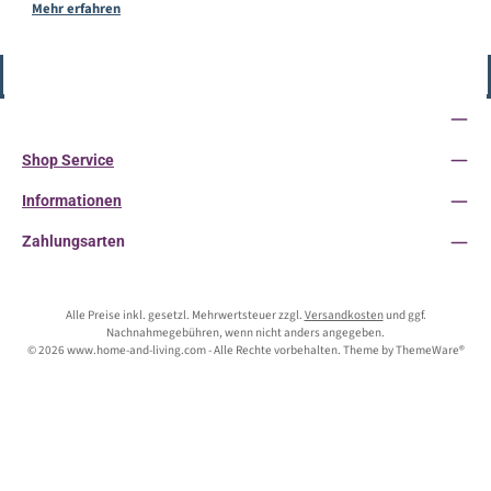
Mehr erfahren
Vertrag widerrufen
Service-Hotline
Shop Service
Informationen
Zahlungsarten
Alle Preise inkl. gesetzl. Mehrwertsteuer zzgl.
Versandkosten
und ggf.
Nachnahmegebühren, wenn nicht anders angegeben.
© 2026 www.home-and-living.com - Alle Rechte vorbehalten. Theme by
ThemeWare®