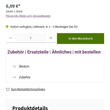
6,09 €*
Inhalt:
1 Stück
Preise inkl. MwSt. zzgl. Versandkosten
Sofort verfügbar, Lieferzeit: In 1 - 3 Werktagen bei Dir
Produkt Anzahl: Gib den gewünschten Wert ein oder benutze die Schaltflächen um die Anzahl zu erhöhen ode
In den Warenkorb
Zubehör | Ersatzteile | Ähnliches | mit bestellen
Ähnlich
Zubehör
Zum Merkzettel hinzufügen
Produktdetails