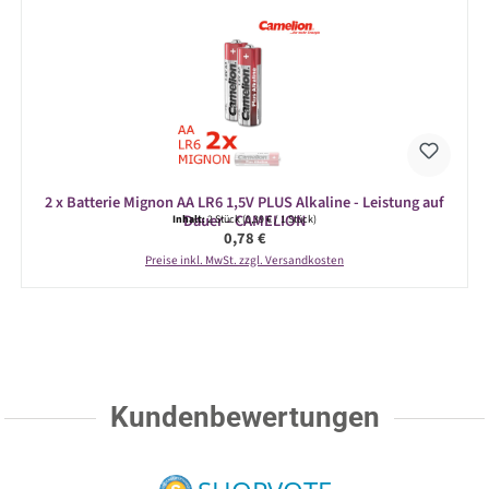
2 x Batterie Mignon AA LR6 1,5V PLUS Alkaline - Leistung auf
Dauer - CAMELION
Inhalt:
2 Stück
(0,39 € / 1 Stück)
Regulärer Preis:
0,78 €
Preise inkl. MwSt. zzgl. Versandkosten
Kundenbewertungen