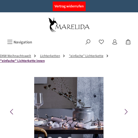
alt springen
Vertrag widerrufen
Navigation
DKW Weihnachtswelt
Lichterketten
"einfache" Lichterkette
"einfache" Lichterkette innen
Bildergalerie überspringen