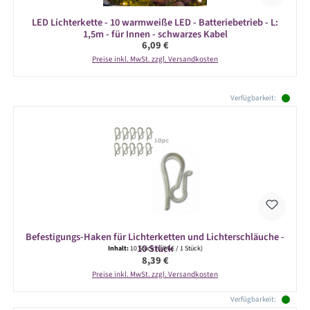
LED Lichterkette - 10 warmweiße LED - Batteriebetrieb - L:
1,5m - für Innen - schwarzes Kabel
Regulärer Preis:
6,09 €
Preise inkl. MwSt. zzgl. Versandkosten
Produktgalerie überspringen
Verfügbarkeit:
Befestigungs-Haken für Lichterketten und Lichterschläuche -
10 Stück
Inhalt:
10 Stück
(0,84 € / 1 Stück)
Regulärer Preis:
8,39 €
Preise inkl. MwSt. zzgl. Versandkosten
Verfügbarkeit: