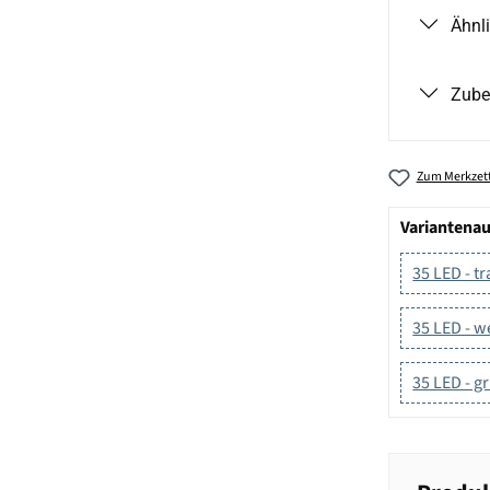
Ähnl
Zube
Zum Merkzett
Variantena
35 LED - t
35 LED - w
35 LED - g