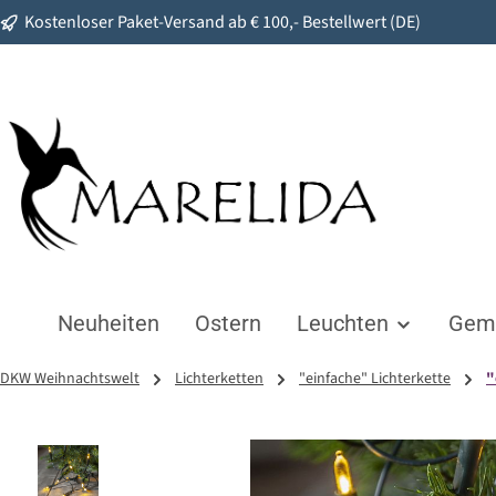
Kostenloser Paket-Versand ab € 100,- Bestellwert (DE)
springen
Zur Hauptnavigation springen
Neuheiten
Ostern
Leuchten
Gemü
DKW Weihnachtswelt
Lichterketten
"einfache" Lichterkette
"
Bildergalerie überspringen