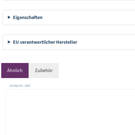
Eigenschaften
EU verantwortlicher Hersteller
Ähnlich
Zubehör
Produktgalerie überspringen
Artikel-Nr: 2847