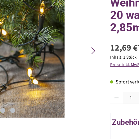
Weihn
20 wa
2,85m
12,69 €
Inhalt:
1 Stück
Preise inkl. Mw
Sofort verfü
Produkt Anzahl: G
Zubehör 