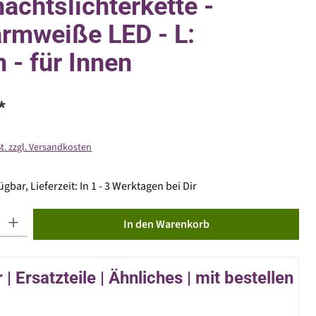
achtslichterkette -
rmweiße LED - L:
 - für Innen
*
St. zzgl. Versandkosten
gbar, Lieferzeit: In 1 - 3 Werktagen bei Dir
ib den gewünschten Wert ein oder benutze die Schaltflächen um die Anzahl zu erhöhen od
In den Warenkorb
| Ersatzteile | Ähnliches | mit bestellen