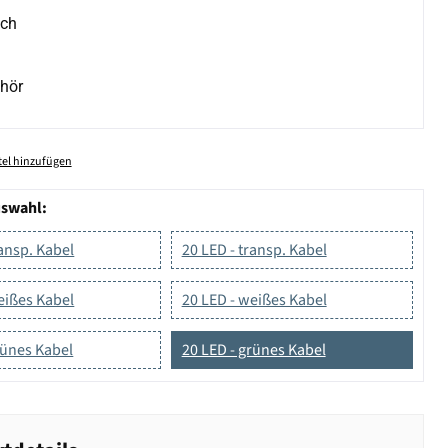
ich
hör
el hinzufügen
uswahl:
ransp. Kabel
20 LED - transp. Kabel
eißes Kabel
20 LED - weißes Kabel
rünes Kabel
20 LED - grünes Kabel