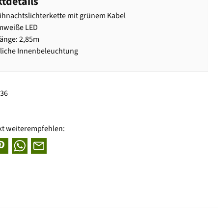
tdetails
hnachtslichterkette mit grünem Kabel
mweiße LED
änge: 2,85m
tliche Innenbeleuchtung
936
kt weiterempfehlen: