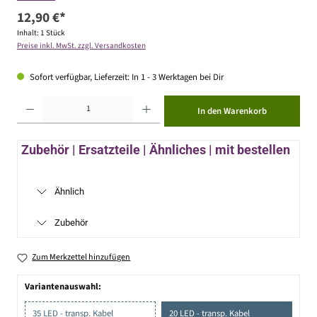
12,90 €*
Inhalt:
1 Stück
Preise inkl. MwSt. zzgl. Versandkosten
Sofort verfügbar, Lieferzeit: In 1 - 3 Werktagen bei Dir
Produkt Anzahl: Gib den gewünschten Wert ein oder benutze die Schaltflächen um die Anzahl zu erhöhen ode
In den Warenkorb
Zubehör | Ersatzteile | Ähnliches | mit bestellen
Ähnlich
Zubehör
Zum Merkzettel hinzufügen
Variantenauswahl:
35 LED - transp. Kabel
20 LED - transp. Kabel