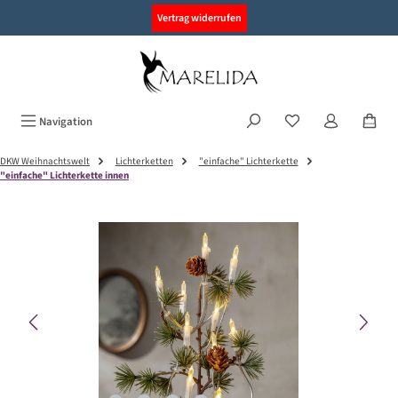
alt springen
Vertrag widerrufen
Navigation
DKW Weihnachtswelt
Lichterketten
"einfache" Lichterkette
"einfache" Lichterkette innen
Bildergalerie überspringen