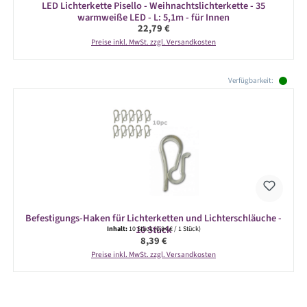
LED Lichterkette Pisello - Weihnachtslichterkette - 35
warmweiße LED - L: 5,1m - für Innen
Regulärer Preis:
22,79 €
Preise inkl. MwSt. zzgl. Versandkosten
Produktgalerie überspringen
Verfügbarkeit:
Befestigungs-Haken für Lichterketten und Lichterschläuche -
10 Stück
Inhalt:
10 Stück
(0,84 € / 1 Stück)
Regulärer Preis:
8,39 €
Preise inkl. MwSt. zzgl. Versandkosten