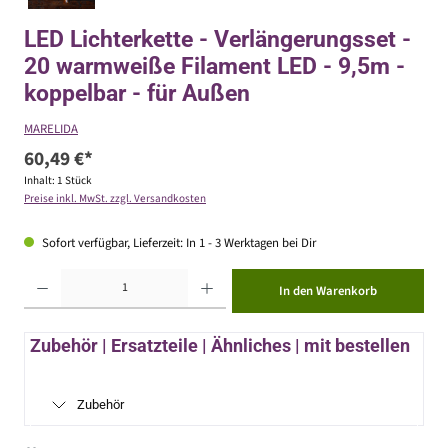
LED Lichterkette - Verlängerungsset -
20 warmweiße Filament LED - 9,5m -
koppelbar - für Außen
MARELIDA
60,49 €*
Inhalt:
1 Stück
Preise inkl. MwSt. zzgl. Versandkosten
Sofort verfügbar, Lieferzeit: In 1 - 3 Werktagen bei Dir
Produkt Anzahl: Gib den gewünschten Wert ein oder benutze die Schaltflächen um die Anzahl zu erhöhen ode
In den Warenkorb
Zubehör | Ersatzteile | Ähnliches | mit bestellen
Zubehör