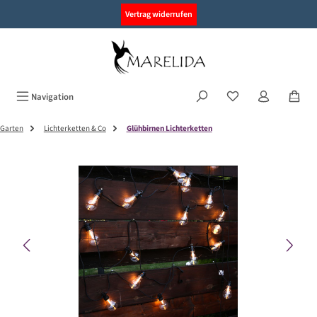
alt springen
Vertrag widerrufen
Navigation
Garten
Lichterketten & Co
Glühbirnen Lichterketten
Bildergalerie überspringen