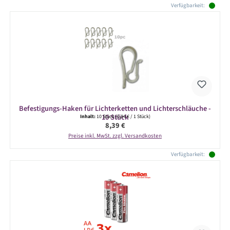
Produktgalerie überspringen
Verfügbarkeit:
Befestigungs-Haken für Lichterketten und Lichterschläuche -
10 Stück
Inhalt:
10 Stück
(0,84 € / 1 Stück)
Regulärer Preis:
8,39 €
Preise inkl. MwSt. zzgl. Versandkosten
Verfügbarkeit: