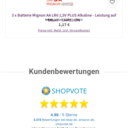
3 x Batterie Mignon AA LR6 1,5V PLUS Alkaline - Leistung auf
Dauer - CAMELION
Inhalt:
3 Stück
(0,39 € / 1 Stück)
Regulärer Preis:
1,17 €
Preise inkl. MwSt. zzgl. Versandkosten
Kundenbewertungen