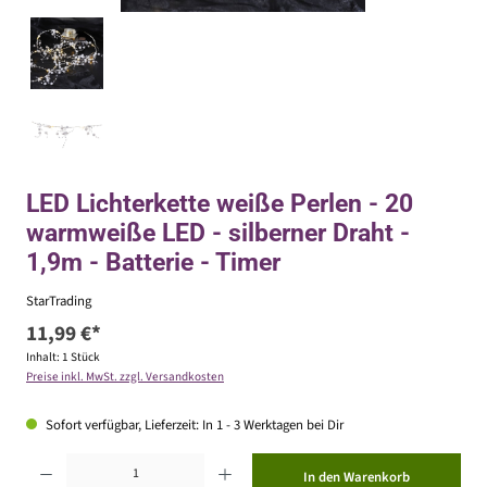
LED Lichterkette weiße Perlen - 20
warmweiße LED - silberner Draht -
1,9m - Batterie - Timer
StarTrading
11,99 €*
Inhalt:
1 Stück
Preise inkl. MwSt. zzgl. Versandkosten
Sofort verfügbar, Lieferzeit: In 1 - 3 Werktagen bei Dir
Produkt Anzahl: Gib den gewünschten Wert ein oder benutze die Schaltflächen um die Anzahl zu erhöhen ode
In den Warenkorb