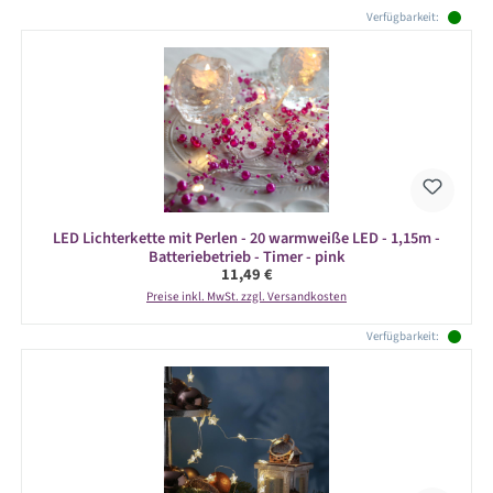
Produktgalerie überspringen
Verfügbarkeit:
LED Lichterkette mit Perlen - 20 warmweiße LED - 1,15m -
Batteriebetrieb - Timer - pink
Regulärer Preis:
11,49 €
Preise inkl. MwSt. zzgl. Versandkosten
Verfügbarkeit: