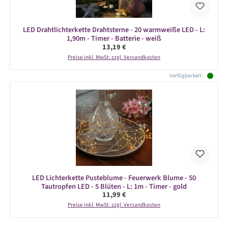
LED Drahtlichterkette Drahtsterne - 20 warmweiße LED - L:
1,90m - Timer - Batterie - weiß
Regulärer Preis:
13,19 €
Preise inkl. MwSt. zzgl. Versandkosten
Verfügbarkeit:
LED Lichterkette Pusteblume - Feuerwerk Blume - 50
Tautropfen LED - 5 Blüten - L: 1m - Timer - gold
Regulärer Preis:
11,99 €
Preise inkl. MwSt. zzgl. Versandkosten