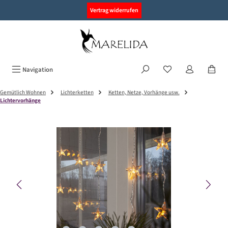
alt springen
Vertrag widerrufen
Navigation
Gemütlich Wohnen
Lichterketten
Ketten, Netze, Vorhänge usw.
Lichtervorhänge
Bildergalerie überspringen