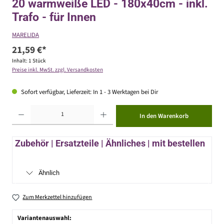
20 warmweiße LED - 180x40cm - inkl.
Trafo - für Innen
MARELIDA
21,59 €*
Inhalt:
1 Stück
Preise inkl. MwSt. zzgl. Versandkosten
Sofort verfügbar, Lieferzeit: In 1 - 3 Werktagen bei Dir
Produkt Anzahl: Gib den gewünschten Wert ein oder benutze die Schaltflächen um die Anzahl zu erhöhen ode
In den Warenkorb
Zubehör | Ersatzteile | Ähnliches | mit bestellen
Ähnlich
Zum Merkzettel hinzufügen
Variantenauswahl: