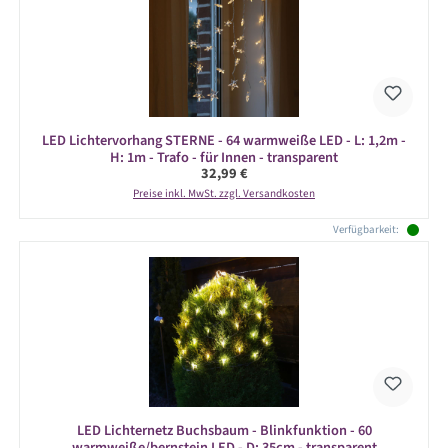
LED Lichtervorhang STERNE - 64 warmweiße LED - L: 1,2m -
H: 1m - Trafo - für Innen - transparent
Regulärer Preis:
32,99 €
Preise inkl. MwSt. zzgl. Versandkosten
Verfügbarkeit:
LED Lichternetz Buchsbaum - Blinkfunktion - 60
warmweiße/bernstein LED - D: 35cm - transparent