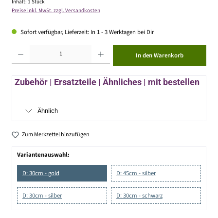
Inhalt:
1 Stück
Preise inkl. MwSt. zzgl. Versandkosten
Sofort verfügbar, Lieferzeit: In 1 - 3 Werktagen bei Dir
Produkt Anzahl: Gib den gewünschten Wert ein oder benutze die Schaltflächen um die Anzahl zu erhöhen ode
In den Warenkorb
Zubehör | Ersatzteile | Ähnliches | mit bestellen
Ähnlich
Zum Merkzettel hinzufügen
Variantenauswahl:
D: 30cm - gold
D: 45cm - silber
D: 30cm - silber
D: 30cm - schwarz