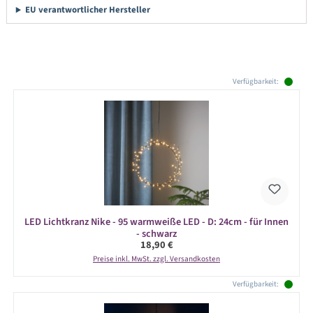
EU verantwortlicher Hersteller
Produktgalerie überspringen
Verfügbarkeit:
LED Lichtkranz Nike - 95 warmweiße LED - D: 24cm - für Innen
- schwarz
Regulärer Preis:
18,90 €
Preise inkl. MwSt. zzgl. Versandkosten
Verfügbarkeit: