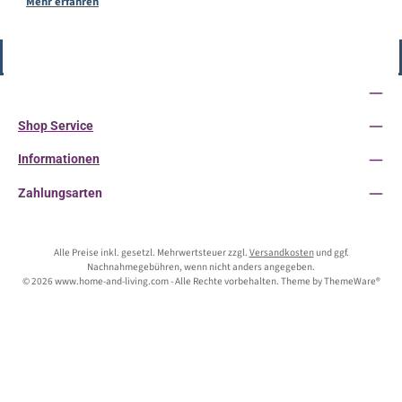
Mehr erfahren
Vertrag widerrufen
Service-Hotline
Shop Service
Informationen
Zahlungsarten
Alle Preise inkl. gesetzl. Mehrwertsteuer zzgl.
Versandkosten
und ggf.
Nachnahmegebühren, wenn nicht anders angegeben.
© 2026 www.home-and-living.com - Alle Rechte vorbehalten. Theme by
ThemeWare®