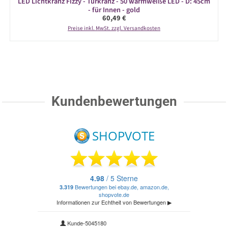
LED Lichtkranz Fizzy - Türkranz - 50 warmweiße LED - D: 45cm
- für Innen - gold
Regulärer Preis:
60,49 €
Preise inkl. MwSt. zzgl. Versandkosten
Kundenbewertungen