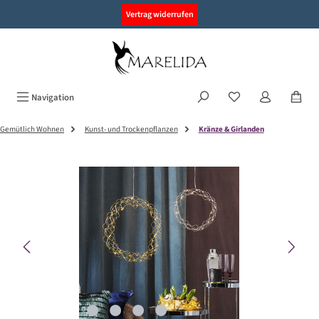
alt springen
Vertrag widerrufen
Navigation
Gemütlich Wohnen
Kunst- und Trockenpflanzen
Kränze & Girlanden
Bildergalerie überspringen