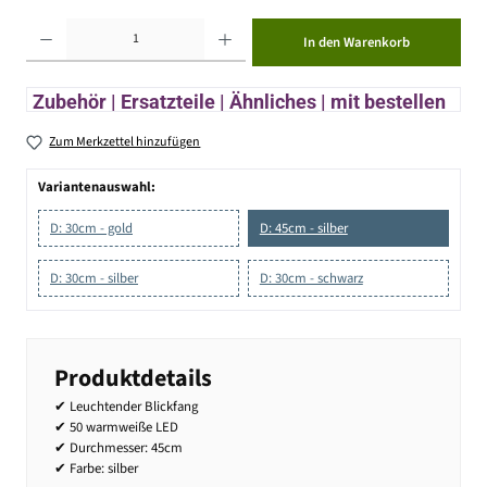
Produkt Anzahl: Gib den gewünschten Wert ein oder benutze die Schaltflächen um die Anzahl zu erhöhen ode
In den Warenkorb
Zubehör | Ersatzteile | Ähnliches | mit bestellen
Zum Merkzettel hinzufügen
Variantenauswahl:
D: 30cm - gold
D: 45cm - silber
D: 30cm - silber
D: 30cm - schwarz
Produktdetails
✔ Leuchtender Blickfang
✔ 50 warmweiße LED
✔ Durchmesser: 45cm
✔ Farbe: silber