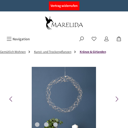
alt springen
Vertrag widerrufen
Navigation
Gemütlich Wohnen
Kunst- und Trockenpflanzen
Kränze & Girlanden
Bildergalerie überspringen