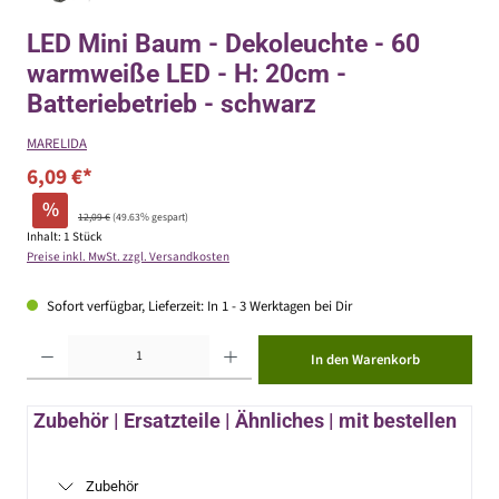
LED Mini Baum - Dekoleuchte - 60
warmweiße LED - H: 20cm -
Batteriebetrieb - schwarz
MARELIDA
6,09 €*
%
12,09 €
(49.63% gespart)
Inhalt:
1 Stück
Preise inkl. MwSt. zzgl. Versandkosten
Sofort verfügbar, Lieferzeit: In 1 - 3 Werktagen bei Dir
Produkt Anzahl: Gib den gewünschten Wert ein oder benutze die Schaltflächen um die Anzahl zu erhöhen ode
In den Warenkorb
Zubehör | Ersatzteile | Ähnliches | mit bestellen
Zubehör