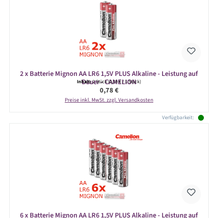
2 x Batterie Mignon AA LR6 1,5V PLUS Alkaline - Leistung auf
Dauer - CAMELION
Inhalt:
2 Stück
(0,39 € / 1 Stück)
Regulärer Preis:
0,78 €
Preise inkl. MwSt. zzgl. Versandkosten
Verfügbarkeit:
6 x Batterie Mignon AA LR6 1,5V PLUS Alkaline - Leistung auf