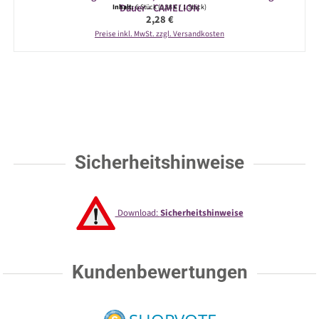
Dauer - CAMELION
Inhalt:
6 Stück
(0,38 € / 1 Stück)
Regulärer Preis:
2,28 €
Preise inkl. MwSt. zzgl. Versandkosten
Sicherheitshinweise
Download:
Sicherheitshinweise
Kundenbewertungen