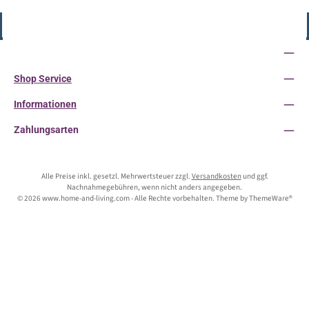
Vertrag widerrufen
Service-Hotline
Shop Service
Informationen
Zahlungsarten
Alle Preise inkl. gesetzl. Mehrwertsteuer zzgl.
Versandkosten
und ggf.
Nachnahmegebühren, wenn nicht anders angegeben.
© 2026 www.home-and-living.com - Alle Rechte vorbehalten. Theme by
ThemeWare®