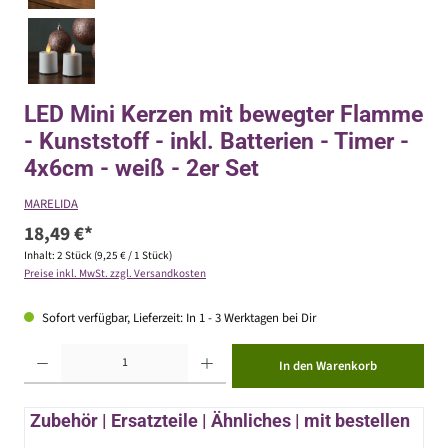
LED Mini Kerzen mit bewegter Flamme
- Kunststoff - inkl. Batterien - Timer -
4x6cm - weiß - 2er Set
MARELIDA
18,49 €*
Inhalt:
2 Stück
(9,25 € / 1 Stück)
Preise inkl. MwSt. zzgl. Versandkosten
Sofort verfügbar, Lieferzeit: In 1 - 3 Werktagen bei Dir
Produkt Anzahl: Gib den gewünschten Wert ein oder benutze die Schaltflächen um die Anzahl zu erhöhen ode
In den Warenkorb
Zubehör | Ersatzteile | Ähnliches | mit bestellen