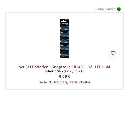
Produktgalerie überspringen
Verfügbarkeit:
5er Set Batterien - Knopfzelle CR2450 - 3V - LITHIUM
Inhalt:
5 Stück
(1,22 € / 1 Stück)
Regulärer Preis:
6,09 €
Preise inkl. MwSt. zzgl. Versandkosten