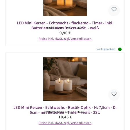
LED Mini Kerzen - Echtwachs - flackernd - Timer - inkl.
Batterien - H :6cm D: 5cm - 2St. - weiß
Inhalt:
2 Stück
(4,95 € / 1 Stück)
Regulärer Preis:
9,90 €
Preise inkl. MwSt. zzgl. Versandkosten
Verfügbarkeit:
LED Mini Kerzen - Echtwachs - Rustik-Optik - H: 7,5cm - D:
5cm - mit Batterien - Timer - weiß - 2St.
Inhalt:
2 Stück
(5,23 € / 1 Stück)
Regulärer Preis:
10,45 €
Preise inkl. MwSt. zzgl. Versandkosten