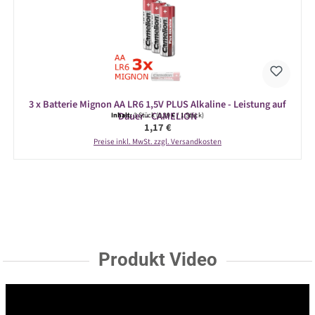
3 x Batterie Mignon AA LR6 1,5V PLUS Alkaline - Leistung auf
Dauer - CAMELION
Inhalt:
3 Stück
(0,39 € / 1 Stück)
Regulärer Preis:
1,17 €
Preise inkl. MwSt. zzgl. Versandkosten
Produkt Video