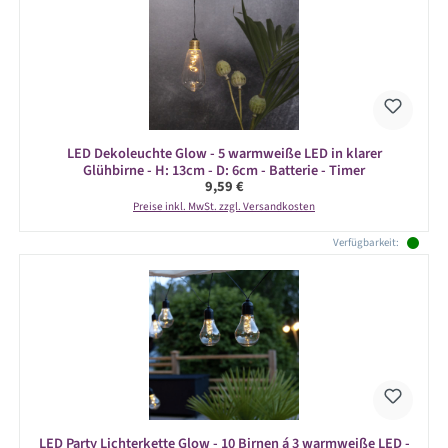
LED Dekoleuchte Glow - 5 warmweiße LED in klarer
Glühbirne - H: 13cm - D: 6cm - Batterie - Timer
Regulärer Preis:
9,59 €
Preise inkl. MwSt. zzgl. Versandkosten
Verfügbarkeit:
LED Party Lichterkette Glow - 10 Birnen á 3 warmweiße LED -