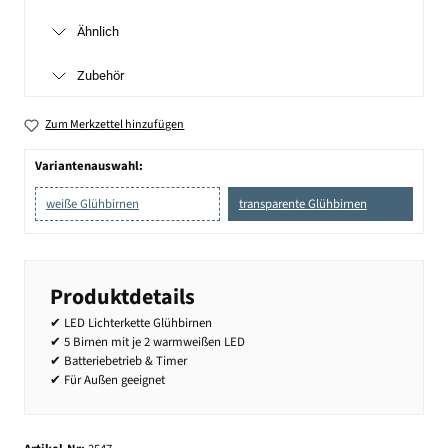
Ähnlich
Zubehör
Zum Merkzettel hinzufügen
Variantenauswahl:
weiße Glühbirnen
transparente Glühbirnen
Produktdetails
✔ LED Lichterkette Glühbirnen
✔ 5 Birnen mit je 2 warmweißen LED
✔ Batteriebetrieb & Timer
✔ Für Außen geeignet