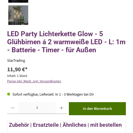
LED Party Lichterkette Glow - 5
Glühbirnen á 2 warmweiße LED - L: 1m
- Batterie - Timer - für Außen
StarTrading
11,90 €*
Inhalt:
1 Stück
Preise inkl. MwSt. zzgl. Versandkosten
Sofort verfügbar, Lieferzeit: In 1 - 3 Werktagen bei Dir
Produkt Anzahl: Gib den gewünschten Wert ein oder benutze die Schaltflächen um die Anzahl zu erhöhen ode
In den Warenkorb
Zubehör | Ersatzteile | Ähnliches | mit bestellen