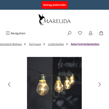
alt springen
Vertrag widerrufen
Navigation
Gemütlich Wohnen
Partyraum
Lichterketten
Deko Partylichterketten
Bildergalerie überspringen