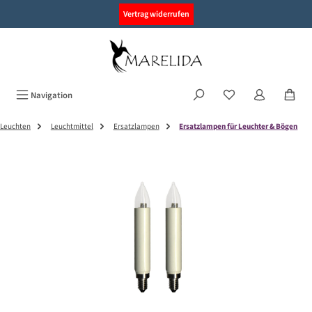
alt springen
Vertrag widerrufen
Navigation
Leuchten
Leuchtmittel
Ersatzlampen
Ersatzlampen für Leuchter & Bögen
Bildergalerie überspringen