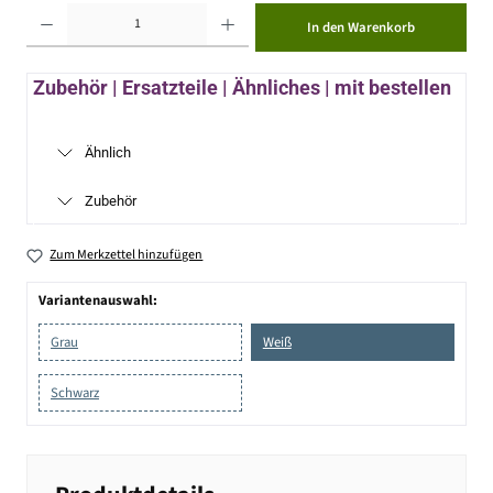
Produkt Anzahl: Gib den gewünschten Wert ein oder benutze die Schaltflächen um die Anzahl zu erhöhen ode
In den Warenkorb
Zubehör | Ersatzteile | Ähnliches | mit bestellen
Ähnlich
Zubehör
Zum Merkzettel hinzufügen
Variantenauswahl:
Grau
Weiß
Schwarz