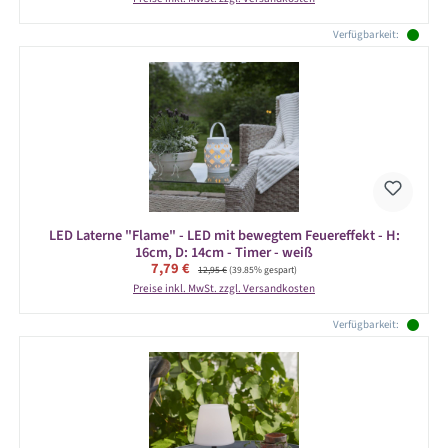
Verfügbarkeit:
LED Laterne "Flame" - LED mit bewegtem Feuereffekt - H:
16cm, D: 14cm - Timer - weiß
Verkaufspreis:
7,79 €
Regulärer Preis:
12,95 €
(39.85% gespart)
Preise inkl. MwSt. zzgl. Versandkosten
Verfügbarkeit: