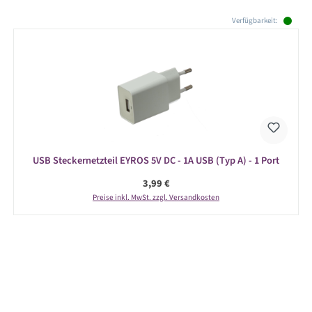
Produktgalerie überspringen
Verfügbarkeit:
USB Steckernetzteil EYROS 5V DC - 1A USB (Typ A) - 1 Port
Regulärer Preis:
3,99 €
Preise inkl. MwSt. zzgl. Versandkosten