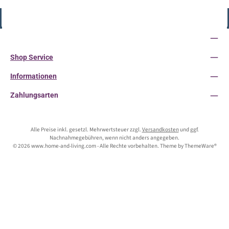
Vertrag widerrufen
Service-Hotline
Shop Service
Informationen
Zahlungsarten
Alle Preise inkl. gesetzl. Mehrwertsteuer zzgl.
Versandkosten
und ggf.
Nachnahmegebühren, wenn nicht anders angegeben.
© 2026 www.home-and-living.com - Alle Rechte vorbehalten. Theme by
ThemeWare®