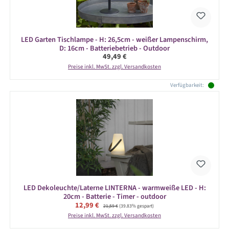
LED Garten Tischlampe - H: 26,5cm - weißer Lampenschirm,
D: 16cm - Batteriebetrieb - Outdoor
Regulärer Preis:
49,49 €
Preise inkl. MwSt. zzgl. Versandkosten
Verfügbarkeit:
LED Dekoleuchte/Laterne LINTERNA - warmweiße LED - H:
20cm - Batterie - Timer - outdoor
Verkaufspreis:
12,99 €
Regulärer Preis:
21,59 €
(39.83% gespart)
Preise inkl. MwSt. zzgl. Versandkosten