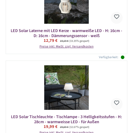
LED Solar Laterne mit LED Kerze - warmweiße LED - H: 16cm -
D: 16cm - Dämmerungssensor - weiß
Verkaufspreis:
12,79 €
Regulärer Preis:
19,19 €
(33.35% gespart)
Preise inkl. MwSt. zzgl. Versandkosten
Verfügbarkeit:
LED Solar Tischleuchte - Tischlampe - 3 Helligkeitsstufen - H:
28cm - warmweisse LED - für Außen
Verkaufspreis:
19,99 €
Regulärer Preis:
29,69 €
(32.67% gespart)
Preise inkl. MwSt. zzgl. Versandkosten