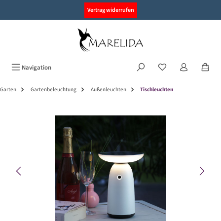
alt springen
Vertrag widerrufen
Navigation
Garten
Gartenbeleuchtung
Außenleuchten
Tischleuchten
Bildergalerie überspringen