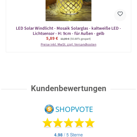
LED Solar Windlicht - Mosaik Solarglas - kaltweiße LED -
Lichtsensor - H: 9cm - für Außen - gelb
Verkaufspreis:
5,89 €
Regulärer Preis:
11,99 €
(50.88% gespart)
Preise inkl. MwSt. zzgl. Versandkosten
Kundenbewertungen