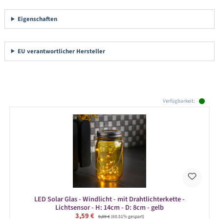
Eigenschaften
EU verantwortlicher Hersteller
Produktgalerie überspringen
Verfügbarkeit:
LED Solar Glas - Windlicht - mit Drahtlichterkette -
Lichtsensor - H: 14cm - D: 8cm - gelb
Verkaufspreis:
3,59 €
Regulärer Preis:
9,09 €
(60.51% gespart)