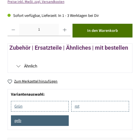
Preise inkl. MwSt. zzgl. Versandkosten
Sofort verfügbar, Lieferzeit: In 1 - 3 Werktagen bei Dir
Produkt Anzahl: Gib den gewünschten Wert ein oder benutze die Schaltflächen um die Anzahl zu erhöhen ode
In den Warenkorb
Zubehör | Ersatzteile | Ähnliches | mit bestellen
Ähnlich
Zum Merkzettel hinzufügen
Variantenauswahl:
Grün
rot
gelb