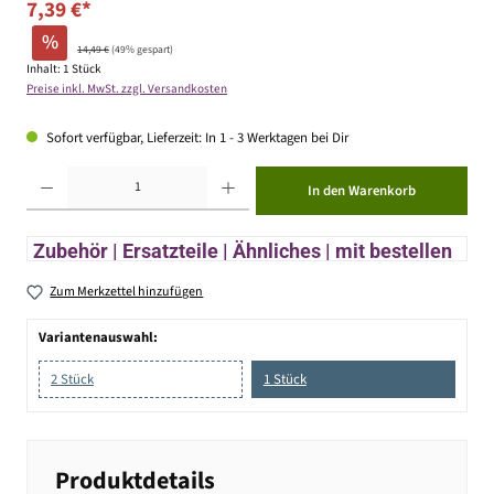
7,39 €*
%
14,49 €
(49% gespart)
Inhalt:
1 Stück
Preise inkl. MwSt. zzgl. Versandkosten
Sofort verfügbar, Lieferzeit: In 1 - 3 Werktagen bei Dir
Produkt Anzahl: Gib den gewünschten Wert ein oder benutze die Schaltflächen um die Anzahl zu erhöhen ode
In den Warenkorb
Zubehör | Ersatzteile | Ähnliches | mit bestellen
Zum Merkzettel hinzufügen
Variantenauswahl:
2 Stück
1 Stück
Produktdetails