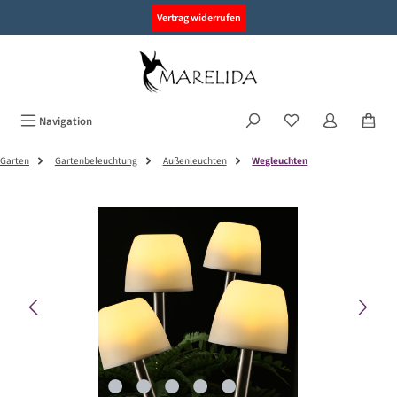
alt springen
Vertrag widerrufen
Navigation
Garten
Gartenbeleuchtung
Außenleuchten
Wegleuchten
Bildergalerie überspringen