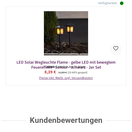
Verfügbarkeit:
LED Solar Wegleuchte Flame - gelbe LED mit bewegtem
Feuereffekt - Sensor - schwarz - 2er Set
Inhalt:
2 Stück
(4,20 € / 1 Stück)
Verkaufspreis:
8,39 €
Regulärer Preis:
11,89 €
(29.44% gespart)
Preise inkl. MwSt. zzgl. Versandkosten
Kundenbewertungen