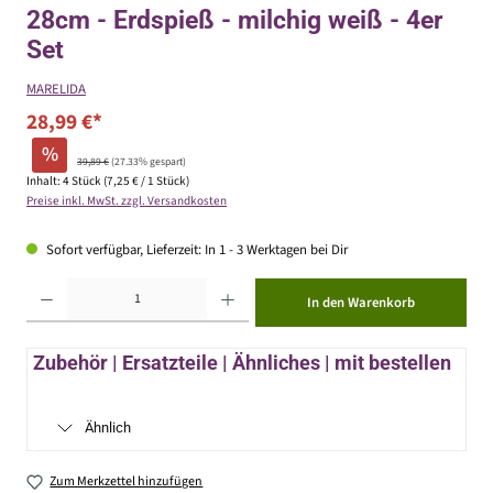
28cm - Erdspieß - milchig weiß - 4er
Set
MARELIDA
28,99 €*
%
39,89 €
(27.33% gespart)
Inhalt:
4 Stück
(7,25 € / 1 Stück)
Preise inkl. MwSt. zzgl. Versandkosten
Sofort verfügbar, Lieferzeit: In 1 - 3 Werktagen bei Dir
Produkt Anzahl: Gib den gewünschten Wert ein oder benutze die Schaltflächen um die Anzahl zu erhöhen ode
In den Warenkorb
Zubehör | Ersatzteile | Ähnliches | mit bestellen
Ähnlich
Zum Merkzettel hinzufügen