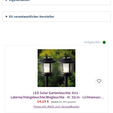
Eigenschaften
EU verantwortlicher Hersteller
Produktgalerie überspringen
Verfügbarkeit:
LED Solar Gartenleuchte 3in1 -
Laterne/Hängeleuchte/Wegleuchte - H: 32cm - Lichtsensor -
Verkaufspreis:
14,19 €
Regulärer Preis:
2er Set
24,19 €
(41.34% gespart)
Preise inkl. MwSt. zzgl. Versandkosten