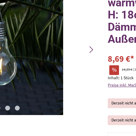
warmw
H: 18
Dämme
Außen
8,69 €*
%
14,39 €
(
Inhalt:
1 Stück
Preise inkl. Mw
Derzeit nicht 
Derzeit nicht 