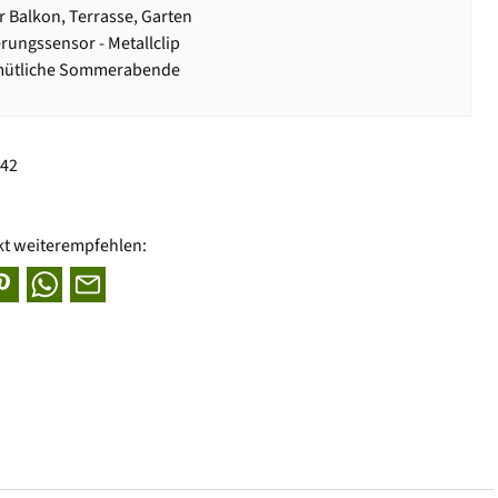
r Balkon, Terrasse, Garten
ngssensor - Metallclip
mütliche Sommerabende
542
kt weiterempfehlen: