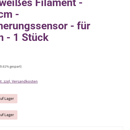
eißes Filament -
cm -
rungssensor - für
 - 1 Stück
39.61% gespart)
St. zzgl. Versandkosten
auf Lager
auf Lager