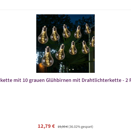
rkette mit 10 grauen Glühbirnen mit Drahtlichterkette - 2 
Verkaufspreis:
Regulärer Preis:
12,79 €
19,99 €
(36.02% gespart)