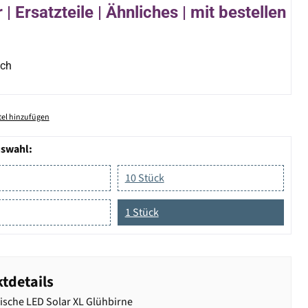
| Ersatzteile | Ähnliches | mit bestellen
ich
el hinzufügen
uswahl:
10 Stück
1 Stück
tdetails
ische LED Solar XL Glühbirne