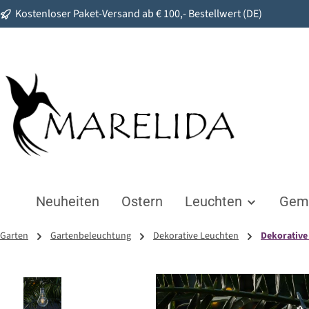
Kostenloser Paket-Versand ab € 100,- Bestellwert (DE)
springen
Zur Hauptnavigation springen
Neuheiten
Ostern
Leuchten
Gemü
Garten
Gartenbeleuchtung
Dekorative Leuchten
Dekorative
Bildergalerie überspringen