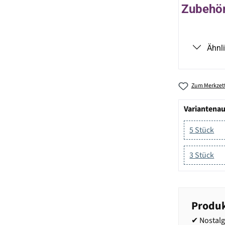
Zubehör 
Ähnl
Zum Merkzett
Variantena
5 Stück
3 Stück
Produk
✔ Nostalg