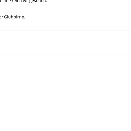
eb im Freien vorgesehen.
ar Glühbirne.