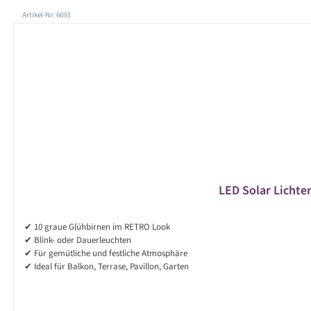
Produktgalerie überspringen
Artikel-Nr: 6693
LED Solar Lichte
✔ 10 graue Glühbirnen im RETRO Look
✔ Blink- oder Dauerleuchten
✔ Für gemütliche und festliche Atmosphäre
✔ Ideal für Balkon, Terrase, Pavillon, Garten