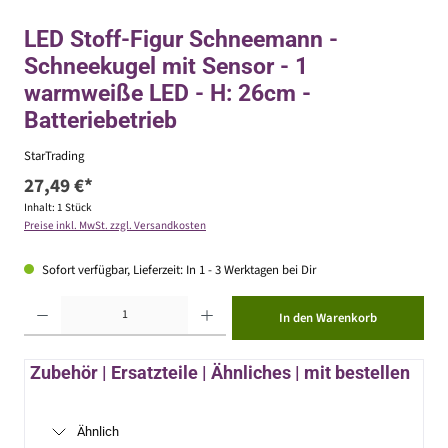
LED Stoff-Figur Schneemann -
Schneekugel mit Sensor - 1
warmweiße LED - H: 26cm -
Batteriebetrieb
StarTrading
27,49 €*
Inhalt:
1 Stück
Preise inkl. MwSt. zzgl. Versandkosten
Sofort verfügbar, Lieferzeit: In 1 - 3 Werktagen bei Dir
Produkt Anzahl: Gib den gewünschten Wert ein oder benutze die Schaltflächen um die Anzahl zu erhöhen ode
In den Warenkorb
Zubehör | Ersatzteile | Ähnliches | mit bestellen
Ähnlich