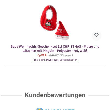
Baby Weihnachts-Geschenkset 1st CHRISTMAS - Mütze und
Lätzchen mit Pinguin - Polyester - rot, weiß
Verkaufspreis:
7,29 €
Regulärer Preis:
10,89 €
(33.06% gespart)
Preise inkl. MwSt. zzgl. Versandkosten
Kundenbewertungen