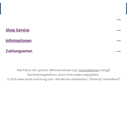
Vertrag widerrufen
Service-Hotline
Shop Service
Informationen
Zahlungsarten
Alle Preise inkl. gesetzl. Mehrwertsteuer zzgl.
Versandkosten
und ggf.
Nachnahmegebühren, wenn nicht anders angegeben.
© 2026 www.home-and-living.com - Alle Rechte vorbehalten. Theme by
ThemeWare®