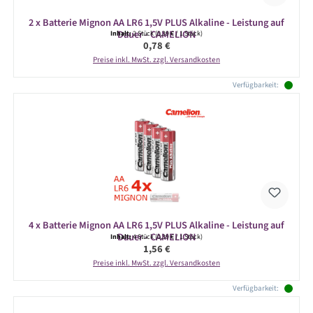
2 x Batterie Mignon AA LR6 1,5V PLUS Alkaline - Leistung auf
Dauer - CAMELION
Inhalt:
2 Stück
(0,39 € / 1 Stück)
Regulärer Preis:
0,78 €
Preise inkl. MwSt. zzgl. Versandkosten
Verfügbarkeit:
4 x Batterie Mignon AA LR6 1,5V PLUS Alkaline - Leistung auf
Dauer - CAMELION
Inhalt:
4 Stück
(0,39 € / 1 Stück)
Regulärer Preis:
1,56 €
Preise inkl. MwSt. zzgl. Versandkosten
Verfügbarkeit: