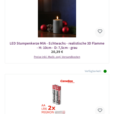
LED Stumpenkerze MIA - Echtwachs - realistische 3D Flamme
- H: 10cm - D: 7,5cm - grau
Regulärer Preis:
20,39 €
Preise inkl. MwSt. zzgl. Versandkosten
Produktgalerie überspringen
Verfügbarkeit: