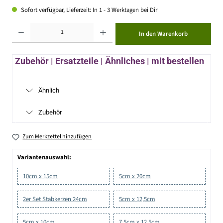
Sofort verfügbar, Lieferzeit: In 1 - 3 Werktagen bei Dir
Produkt Anzahl: Gib den gewünschten Wert ein oder benutze die Schaltflächen um die Anzahl zu erhöhen ode
In den Warenkorb
Zubehör | Ersatzteile | Ähnliches | mit bestellen
Ähnlich
Zubehör
Zum Merkzettel hinzufügen
Variantenauswahl:
10cm x 15cm
5cm x 20cm
2er Set Stabkerzen 24cm
5cm x 12,5cm
5cm x 10cm
7,5cm x 12,5cm