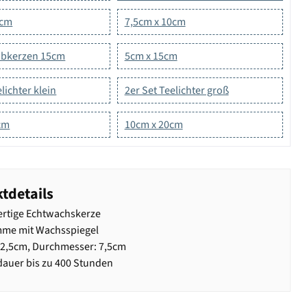
5cm
7,5cm x 10cm
tabkerzen 15cm
5cm x 15cm
lichter klein
2er Set Teelichter groß
cm
10cm x 20cm
tdetails
rtige Echtwachskerze
mme mit Wachsspiegel
2,5cm, Durchmesser: 7,5cm
auer bis zu 400 Stunden