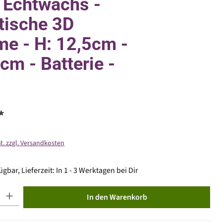
 Echtwachs -
stische 3D
e - H: 12,5cm -
5cm - Batterie -
*
St. zzgl. Versandkosten
gbar, Lieferzeit: In 1 - 3 Werktagen bei Dir
ib den gewünschten Wert ein oder benutze die Schaltflächen um die Anzahl zu erhöhen od
In den Warenkorb