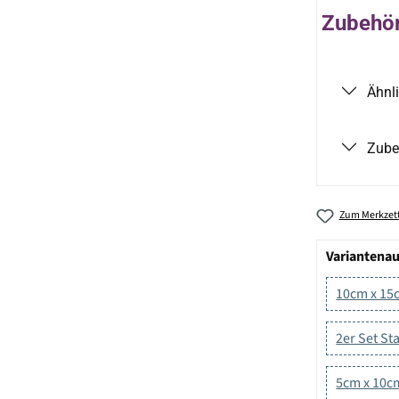
Zubehör 
Ähnl
Zube
Zum Merkzett
Variantena
10cm x 15
2er Set S
5cm x 10c