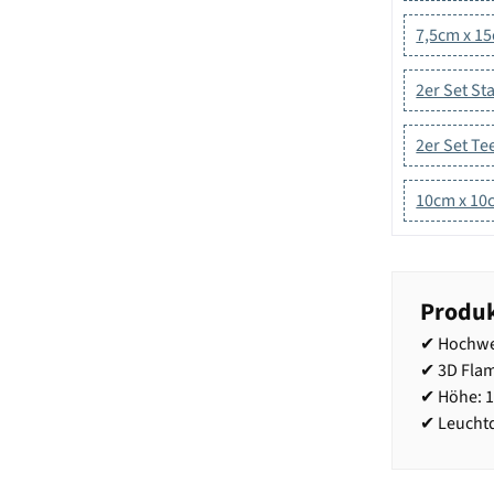
7,5cm x 1
2er Set S
2er Set Tee
10cm x 10
Produk
✔ Hochwe
✔ 3D Fla
✔ Höhe: 1
✔ Leuchtd