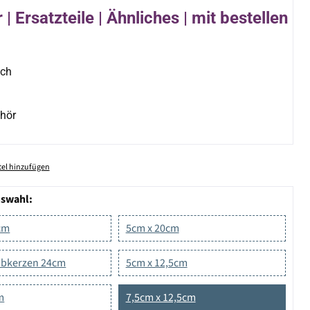
| Ersatzteile | Ähnliches | mit bestellen
ich
hör
el hinzufügen
uswahl:
cm
5cm x 20cm
tabkerzen 24cm
5cm x 12,5cm
m
7,5cm x 12,5cm