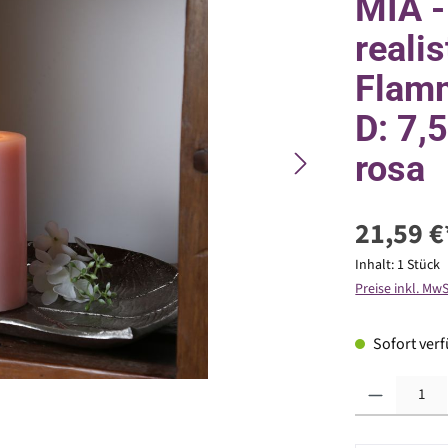
MIA -
reali
Flamm
D: 7,
rosa
21,59 €
Inhalt:
1 Stück
Preise inkl. Mw
Sofort verfü
Produkt Anzahl: G