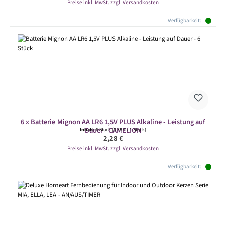
Preise inkl. MwSt. zzgl. Versandkosten
Verfügbarkeit:
6 x Batterie Mignon AA LR6 1,5V PLUS Alkaline - Leistung auf
Dauer - CAMELION
Inhalt:
6 Stück
(0,38 € / 1 Stück)
Regulärer Preis:
2,28 €
Preise inkl. MwSt. zzgl. Versandkosten
Verfügbarkeit: