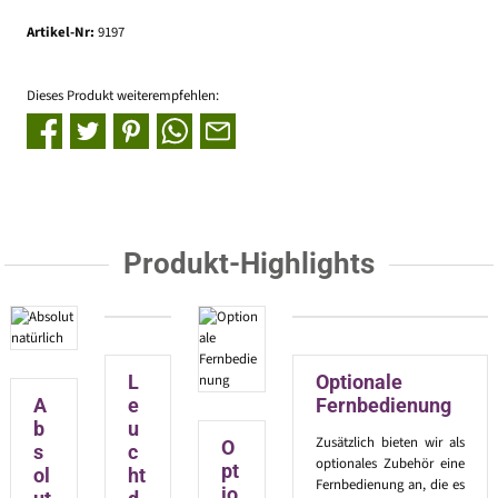
Artikel-Nr:
9197
Dieses Produkt weiterempfehlen:
Produkt-Highlights
L
Optionale
A
e
Fernbedienung
b
u
Zusätzlich bieten wir als
O
s
c
optionales Zubehör eine
pt
ol
ht
Fernbedienung an, die es
io