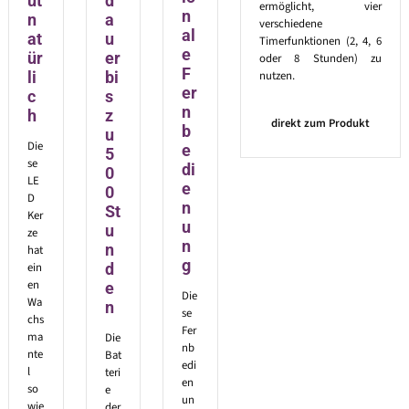
ut
d
ermöglicht, vier
n
n
a
verschiedene
al
at
u
Timerfunktionen (2, 4, 6
e
ür
er
oder 8 Stunden) zu
F
nutzen.
li
bi
er
c
s
n
h
z
direkt zum Produkt
b
u
Die
e
5
se
di
0
LE
e
0
D
n
St
Ker
u
u
ze
n
n
hat
g
ein
d
en
e
Die
Wa
n
se
chs
Fer
ma
Die
nb
nte
Bat
edi
l
teri
en
so
e
un
wie
der