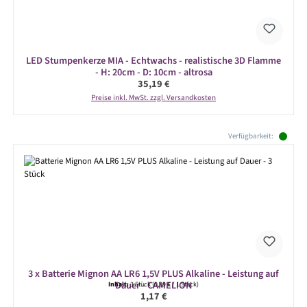
LED Stumpenkerze MIA - Echtwachs - realistische 3D Flamme
- H: 20cm - D: 10cm - altrosa
Regulärer Preis:
35,19 €
Preise inkl. MwSt. zzgl. Versandkosten
Produktgalerie überspringen
Verfügbarkeit:
3 x Batterie Mignon AA LR6 1,5V PLUS Alkaline - Leistung auf
Dauer - CAMELION
Inhalt:
3 Stück
(0,39 € / 1 Stück)
Regulärer Preis:
1,17 €