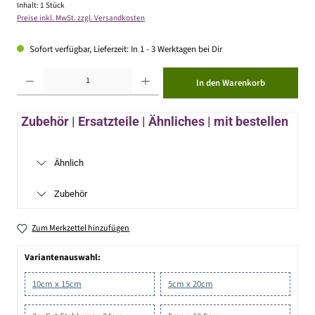
Inhalt:
1 Stück
Preise inkl. MwSt. zzgl. Versandkosten
Sofort verfügbar, Lieferzeit: In 1 - 3 Werktagen bei Dir
Produkt Anzahl: Gib den gewünschten Wert ein oder benutze die Schaltflächen um die Anzahl zu erhöhen ode
In den Warenkorb
Zubehör | Ersatzteile | Ähnliches | mit bestellen
Ähnlich
Zubehör
Zum Merkzettel hinzufügen
Variantenauswahl:
10cm x 15cm
5cm x 20cm