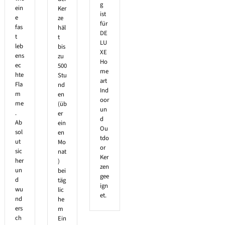
g
ein
Ker
ist
e
ze
für
fas
häl
DE
t
t
LU
leb
bis
XE
ens
zu
Ho
ec
500
me
hte
Stu
art
Fla
nd
Ind
m
en
oor
me
(üb
un
.
er
d
Ab
ein
Ou
sol
en
tdo
ut
Mo
or
sic
nat
Ker
her
)
zen
un
bei
gee
d
täg
ign
wu
lic
et.
nd
he
ers
m
ch
Ein