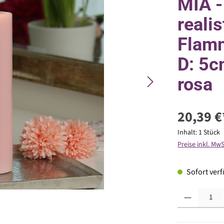
MIA -
reali
Flamm
D: 5c
rosa
20,39 €
Inhalt:
1 Stück
Preise inkl. Mw
Sofort verfü
Produkt Anzahl: G