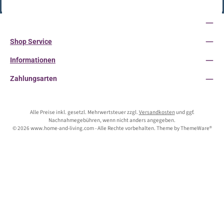
Vertrag widerrufen
Service-Hotline
Shop Service
Informationen
Zahlungsarten
Alle Preise inkl. gesetzl. Mehrwertsteuer zzgl.
Versandkosten
und ggf.
Nachnahmegebühren, wenn nicht anders angegeben.
© 2026 www.home-and-living.com - Alle Rechte vorbehalten. Theme by
ThemeWare®