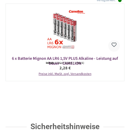
Verfügbarkeit:
6 x Batterie Mignon AA LR6 1,5V PLUS Alkaline - Leistung auf
Dauer - CAMELION
Inhalt:
6 Stück
(0,38 € / 1 Stück)
Regulärer Preis:
2,28 €
Preise inkl. MwSt. zzgl. Versandkosten
Sicherheitshinweise