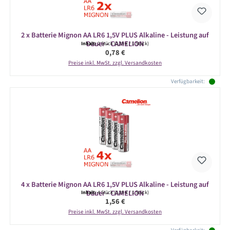
2 x Batterie Mignon AA LR6 1,5V PLUS Alkaline - Leistung auf
Dauer - CAMELION
Inhalt:
2 Stück
(0,39 € / 1 Stück)
Regulärer Preis:
0,78 €
Preise inkl. MwSt. zzgl. Versandkosten
Verfügbarkeit:
4 x Batterie Mignon AA LR6 1,5V PLUS Alkaline - Leistung auf
Dauer - CAMELION
Inhalt:
4 Stück
(0,39 € / 1 Stück)
Regulärer Preis:
1,56 €
Preise inkl. MwSt. zzgl. Versandkosten