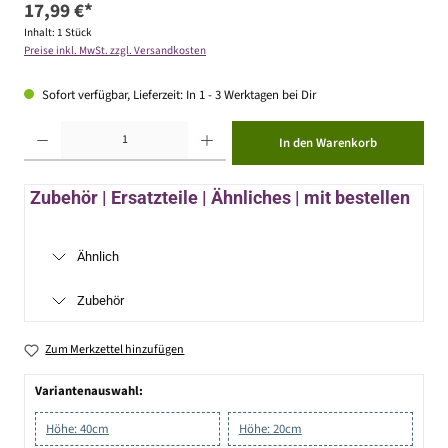
17,99 €*
Inhalt:
1 Stück
Preise inkl. MwSt. zzgl. Versandkosten
Sofort verfügbar, Lieferzeit: In 1 - 3 Werktagen bei Dir
Produkt Anzahl: Gib den gewünschten Wert ein oder benutze die Schaltflächen um die Anzahl zu erhöhen ode
In den Warenkorb
Zubehör | Ersatzteile | Ähnliches | mit bestellen
Ähnlich
Zubehör
Zum Merkzettel hinzufügen
Variantenauswahl:
Höhe: 40cm
Höhe: 20cm