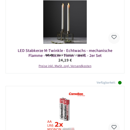
LED Stabkerze M-Twinkle - Echtwachs - mechanische
Flamme - H: 30cm - Timer - weiß - 2er Set
Inhalt:
2 Stück
(12,10 € / 1 Stück)
Regulärer Preis:
24,19 €
Preise inkl. MwSt. zzgl. Versandkosten
Produktgalerie überspringen
Verfügbarkeit: