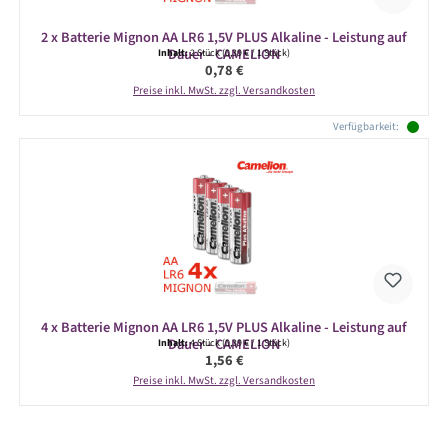
2 x Batterie Mignon AA LR6 1,5V PLUS Alkaline - Leistung auf
Dauer - CAMELION
Inhalt:
2 Stück
(0,39 € / 1 Stück)
Regulärer Preis:
0,78 €
Preise inkl. MwSt. zzgl. Versandkosten
Verfügbarkeit:
4 x Batterie Mignon AA LR6 1,5V PLUS Alkaline - Leistung auf
Dauer - CAMELION
Inhalt:
4 Stück
(0,39 € / 1 Stück)
Regulärer Preis:
1,56 €
Preise inkl. MwSt. zzgl. Versandkosten