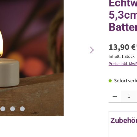
Echtw
5,3cm
Batte
13,90 €
Inhalt:
1 Stück
Preise inkl. Mw
Sofort verfü
Produkt Anzahl: G
Zubehör 