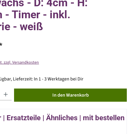
achs - D: 4cm - H:
 - Timer - inkl.
rie - weiß
*
St. zzgl. Versandkosten
gbar, Lieferzeit: In 1 - 3 Werktagen bei Dir
ib den gewünschten Wert ein oder benutze die Schaltflächen um die Anzahl zu erhöhen od
In den Warenkorb
| Ersatzteile | Ähnliches | mit bestellen