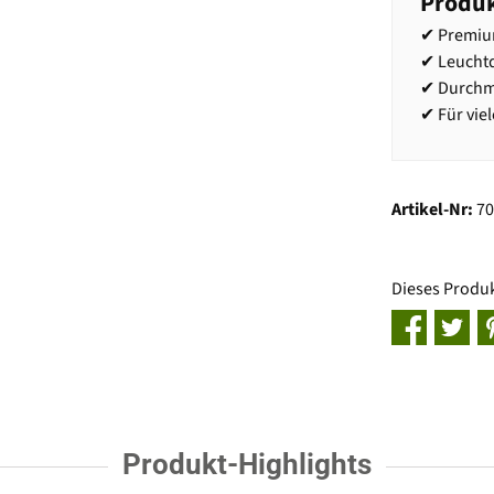
Produk
✔ Premium
✔ Leuchtd
✔ Durchme
✔ Für vie
Artikel-Nr:
7
Dieses Produ
Produkt-Highlights