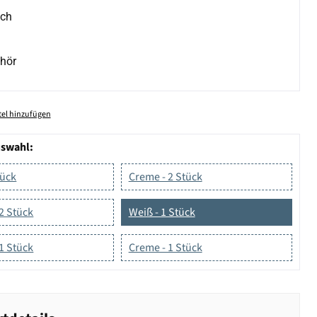
ich
hör
el hinzufügen
uswahl:
tück
Creme - 2 Stück
2 Stück
Weiß - 1 Stück
1 Stück
Creme - 1 Stück