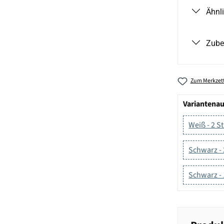
Ähnl
Zube
Zum Merkzett
Variantena
Weiß - 2 S
Schwarz - 
Schwarz - 