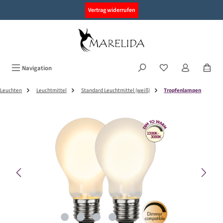
alt springen
Vertrag widerrufen
Navigation
Leuchten
Leuchtmittel
Standard Leuchtmittel (weiß)
Tropfenlampen
Bildergalerie überspringen