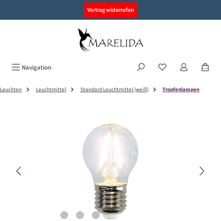
alt springen
Vertrag widerrufen
Navigation
Leuchten
Leuchtmittel
Standard Leuchtmittel (weiß)
Tropfenlampen
Bildergalerie überspringen