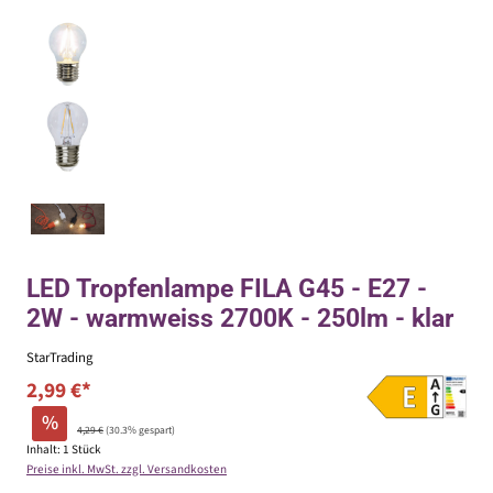
LED Tropfenlampe FILA G45 - E27 -
2W - warmweiss 2700K - 250lm - klar
StarTrading
2,99 €*
%
4,29 €
(30.3% gespart)
Inhalt:
1 Stück
Preise inkl. MwSt. zzgl. Versandkosten