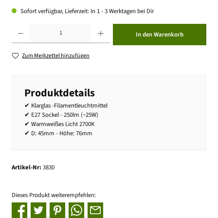
Sofort verfügbar, Lieferzeit: In 1 - 3 Werktagen bei Dir
Produkt Anzahl: Gib den gewünschten Wert ein oder benutze die Schaltflächen um die Anzahl zu erhöhen ode
In den Warenkorb
Zum Merkzettel hinzufügen
Produktdetails
✔ Klarglas -Filamentleuchtmittel
✔ E27 Sockel - 250lm (~25W)
✔ Warmweißes Licht 2700K
✔ D: 45mm - Höhe: 76mm
Artikel-Nr:
3830
Dieses Produkt weiterempfehlen: