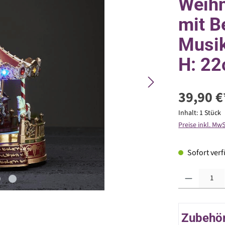
Weihn
mit 
Musik
H: 22
39,90 €
Inhalt:
1 Stück
Preise inkl. Mw
Sofort verfü
Produkt Anzahl: G
Zubehör 