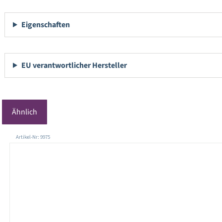
Eigenschaften
EU verantwortlicher Hersteller
Ähnlich
Produktgalerie überspringen
Artikel-Nr: 9975