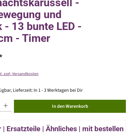
achtskarussell -
Bewegung und
 - 13 bunte LED -
cm - Timer
*
St. zzgl. Versandkosten
gbar, Lieferzeit: In 1 - 3 Werktagen bei Dir
ib den gewünschten Wert ein oder benutze die Schaltflächen um die Anzahl zu erhöhen od
In den Warenkorb
| Ersatzteile | Ähnliches | mit bestellen