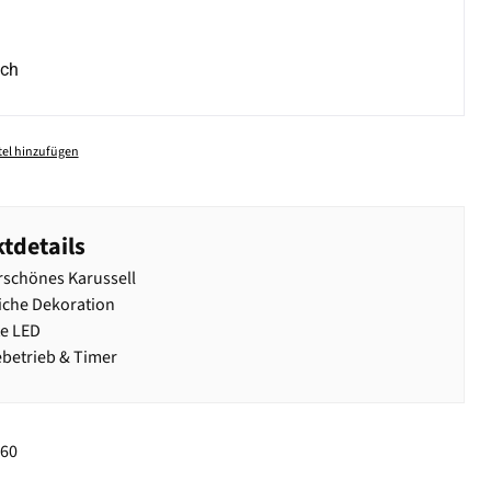
ich
el hinzufügen
tdetails
schönes Karussell
iche Dekoration
te LED
ebetrieb & Timer
260