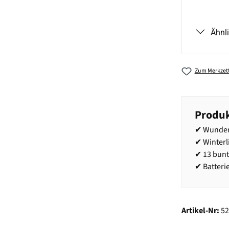
Ähnl
Zum Merkzett
Produk
✔ Wunder
✔ Winterl
✔ 13 bun
✔ Batteri
Artikel-Nr:
5