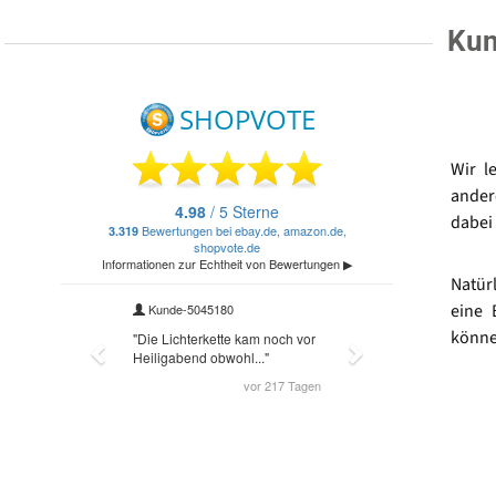
Kun
Wir l
ander
dabei 
Natür
eine 
könne