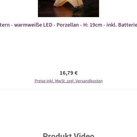
ern - warmweiße LED - Porzellan - H: 19cm - inkl. Batterie
Regulärer Preis:
16,79 €
Preise inkl. MwSt. zzgl. Versandkosten
Produkt Video