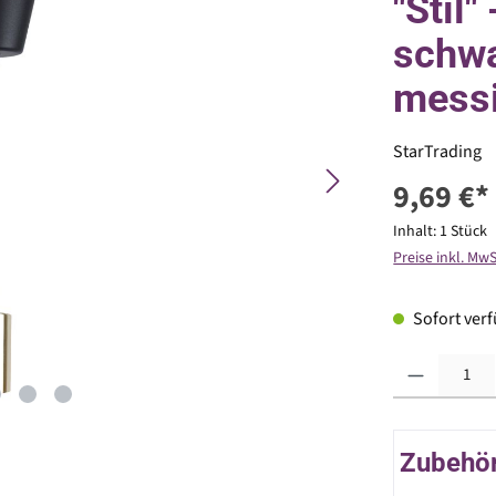
"Stil
schwa
mess
StarTrading
9,69 €*
Inhalt:
1 Stück
Preise inkl. Mw
Sofort verfü
Produkt Anzahl: G
Zubehör 