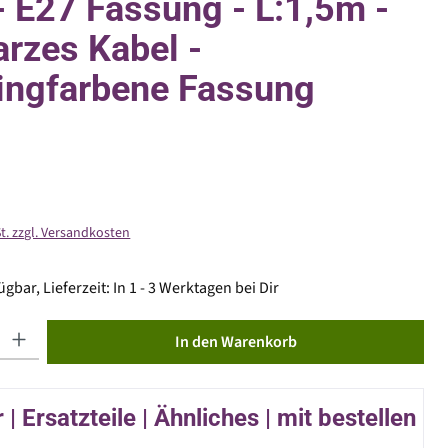
" - E27 Fassung - L:1,5m -
rzes Kabel -
ingfarbene Fassung
St. zzgl. Versandkosten
gbar, Lieferzeit: In 1 - 3 Werktagen bei Dir
ib den gewünschten Wert ein oder benutze die Schaltflächen um die Anzahl zu erhöhen od
In den Warenkorb
| Ersatzteile | Ähnliches | mit bestellen