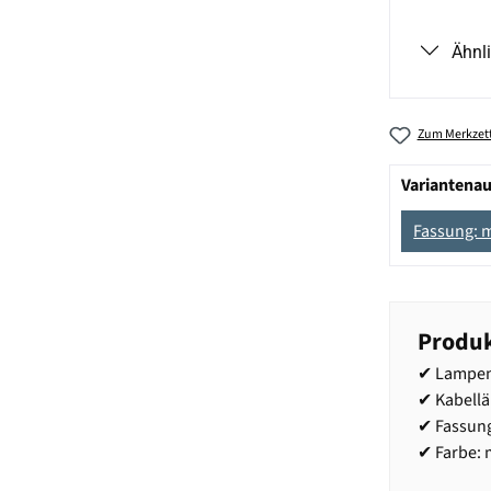
Ähnl
Zum Merkzett
Variantena
Fassung: 
Produk
✔ Lampen
✔ Kabellä
✔ Fassung
✔ Farbe: 