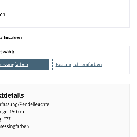
ich
el hinzufügen
uswahl:
messingfarben
Fassung: chromfarben
tdetails
fassung/Pendelleuchte
nge: 150 cm
: E27
messingfarben