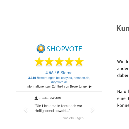
Kun
Wir l
ander
dabei 
Natür
eine 
könne