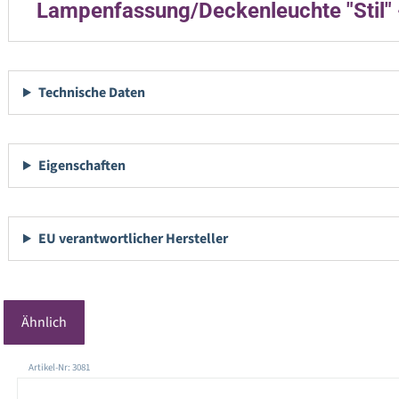
Lampenfassung/Deckenleuchte "Stil" 
Technische Daten
Eigenschaften
EU verantwortlicher Hersteller
Ähnlich
Produktgalerie überspringen
Artikel-Nr: 3081