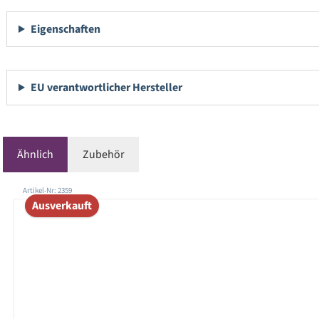
Eigenschaften
EU verantwortlicher Hersteller
Ähnlich
Zubehör
Produktgalerie überspringen
Artikel-Nr: 2359
Ausverkauft