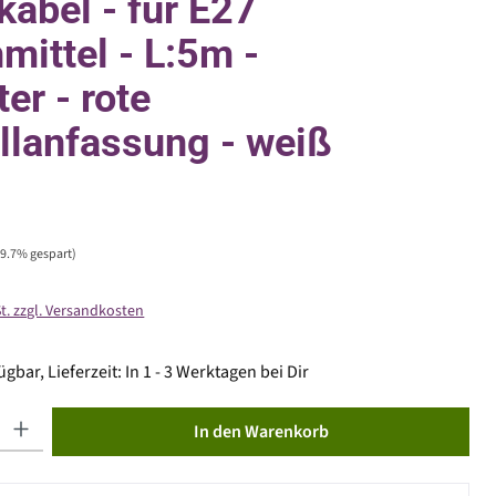
lkabel - für E27
mittel - L:5m -
er - rote
llanfassung - weiß
59.7% gespart)
St. zzgl. Versandkosten
gbar, Lieferzeit: In 1 - 3 Werktagen bei Dir
ib den gewünschten Wert ein oder benutze die Schaltflächen um die Anzahl zu erhöhen od
In den Warenkorb