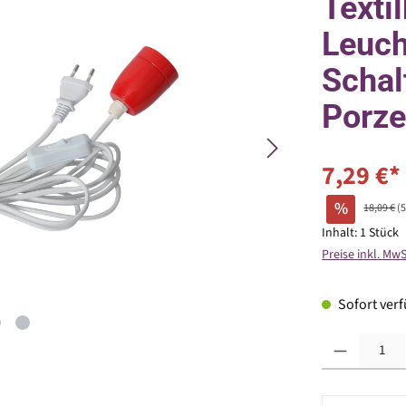
Texti
Leuch
Schalt
Porze
7,29 €*
%
18,09 €
(
Inhalt:
1 Stück
Preise inkl. Mw
Sofort verfü
Produkt Anzahl: G