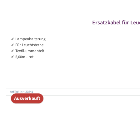
Ersatzkabel für Leu
✔ Lampenhalterung
✔ Für Leuchtsterne
✔ Textil-ummantelt
✔ 5,00m - rot
Artikel-Nr: 20841
Ausverkauft