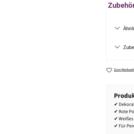
Zubehör 
Ähnl
Zube
Zum Merkzett
Produk
✔ Dekora
✔ Rote Po
✔ Weißes 
✔ Für Pen