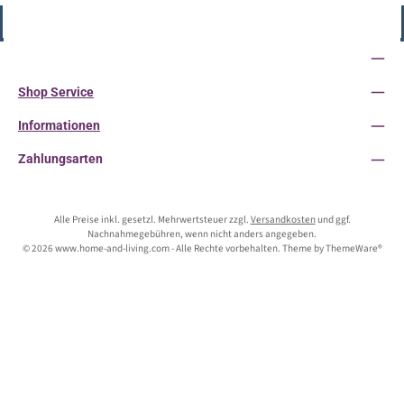
Vertrag widerrufen
Service-Hotline
Shop Service
Informationen
Zahlungsarten
Alle Preise inkl. gesetzl. Mehrwertsteuer zzgl.
Versandkosten
und ggf.
Nachnahmegebühren, wenn nicht anders angegeben.
© 2026 www.home-and-living.com - Alle Rechte vorbehalten. Theme by
ThemeWare®