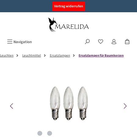
alt springen
Vertrag widerrufen
Navigation
Leuchten
Leuchtmittel
Ersatzlampen
Ersatzlampen für Baumkerzen
Bildergalerie überspringen