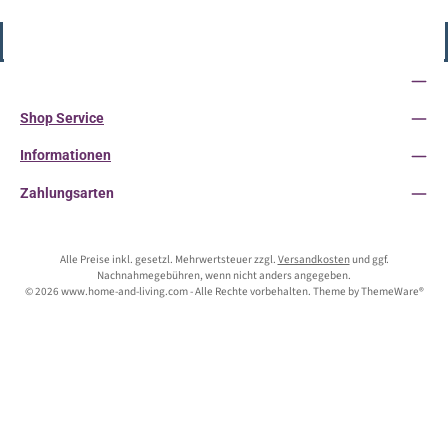
Vertrag widerrufen
Service-Hotline
Shop Service
Informationen
Zahlungsarten
Alle Preise inkl. gesetzl. Mehrwertsteuer zzgl.
Versandkosten
und ggf.
Nachnahmegebühren, wenn nicht anders angegeben.
© 2026 www.home-and-living.com - Alle Rechte vorbehalten. Theme by
ThemeWare®