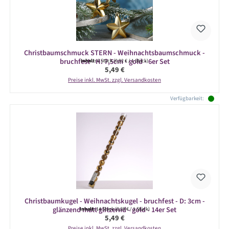
Christbaumschmuck STERN - Weihnachtsbaumschmuck -
bruchfest - H: 7,5cm - gold - 6er Set
Inhalt:
6 Stück
(0,92 € / 1 Stück)
Regulärer Preis:
5,49 €
Preise inkl. MwSt. zzgl. Versandkosten
Verfügbarkeit:
Christbaumkugel - Weihnachtskugel - bruchfest - D: 3cm -
glänzend matt glitzernd - gold - 14er Set
Inhalt:
14 Stück
(0,39 € / 1 Stück)
Regulärer Preis:
5,49 €
Preise inkl. MwSt. zzgl. Versandkosten