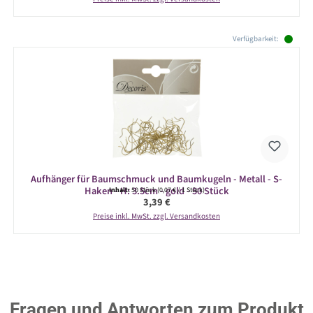
Produktgalerie überspringen
Verfügbarkeit:
Aufhänger für Baumschmuck und Baumkugeln - Metall - S-
Haken - H: 3.5cm - gold - 50 Stück
Inhalt:
50 Stück
(0,07 € / 1 Stück)
Regulärer Preis:
3,39 €
Preise inkl. MwSt. zzgl. Versandkosten
Fragen und Antworten zum Produkt