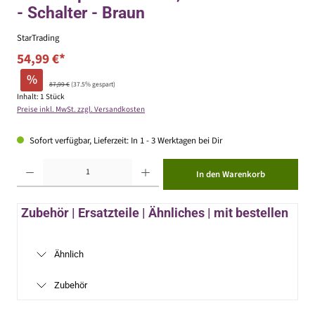
- Schalter - Braun
StarTrading
54,99 €*
%
87,99 €
(37.5% gespart)
Inhalt:
1 Stück
Preise inkl. MwSt. zzgl. Versandkosten
Sofort verfügbar, Lieferzeit: In 1 - 3 Werktagen bei Dir
Produkt Anzahl: Gib den gewünschten Wert ein oder benutze die Schaltflächen um die Anzahl zu erhöhen ode
In den Warenkorb
Zubehör | Ersatzteile | Ähnliches | mit bestellen
Ähnlich
Zubehör