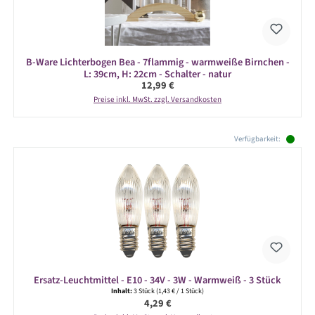
B-Ware Lichterbogen Bea - 7flammig - warmweiße Birnchen -
L: 39cm, H: 22cm - Schalter - natur
Regulärer Preis:
12,99 €
Preise inkl. MwSt. zzgl. Versandkosten
Produktgalerie überspringen
Verfügbarkeit:
Ersatz-Leuchtmittel - E10 - 34V - 3W - Warmweiß - 3 Stück
Inhalt:
3 Stück
(1,43 € / 1 Stück)
Regulärer Preis:
4,29 €