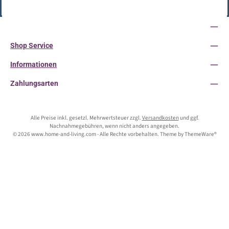
Vertrag widerrufen
Service-Hotline
Shop Service
Informationen
Zahlungsarten
Alle Preise inkl. gesetzl. Mehrwertsteuer zzgl.
Versandkosten
und ggf.
Nachnahmegebühren, wenn nicht anders angegeben.
© 2026 www.home-and-living.com - Alle Rechte vorbehalten. Theme by
ThemeWare®