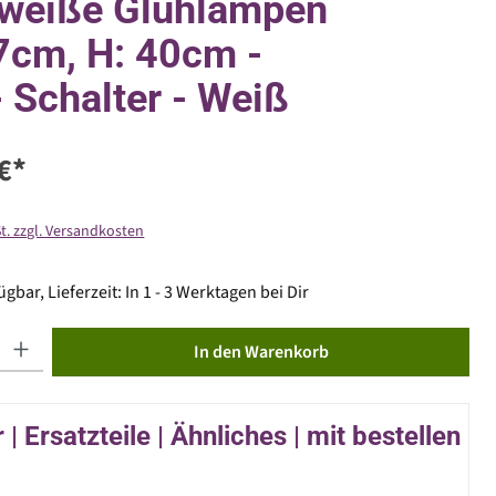
weiße Glühlampen
67cm, H: 40cm -
- Schalter - Weiß
€*
St. zzgl. Versandkosten
gbar, Lieferzeit: In 1 - 3 Werktagen bei Dir
ib den gewünschten Wert ein oder benutze die Schaltflächen um die Anzahl zu erhöhen od
In den Warenkorb
| Ersatzteile | Ähnliches | mit bestellen