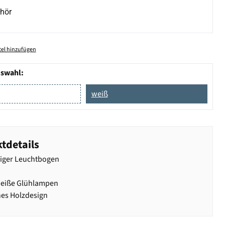
hör
el hinzufügen
uswahl:
weiß
tdetails
iger Leuchtbogen
iße Glühlampen
es Holzdesign