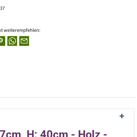
237
kt weiterempfehlen:
7cm, H: 40cm - Holz -