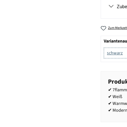
Zube
Zum Merkzett
Variantena
schwarz
Produk
✔ 7flamm
✔ Weiß
✔ Warmwe
✔ Modern