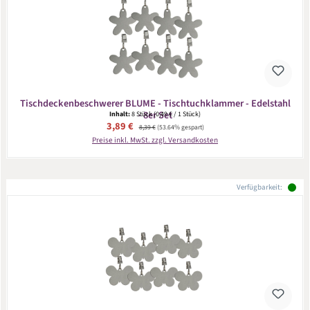
Tischdeckenbeschwerer BLUME - Tischtuchklammer - Edelstahl
- 8er Set
Inhalt:
8 Stück
(0,49 € / 1 Stück)
Verkaufspreis:
3,89 €
Regulärer Preis:
8,39 €
(53.64% gespart)
Preise inkl. MwSt. zzgl. Versandkosten
Verfügbarkeit: