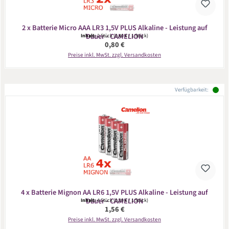
2 x Batterie Micro AAA LR3 1,5V PLUS Alkaline - Leistung auf
Dauer - CAMELION
Inhalt:
2 Stück
(0,40 € / 1 Stück)
Regulärer Preis:
0,80 €
Preise inkl. MwSt. zzgl. Versandkosten
Verfügbarkeit:
4 x Batterie Mignon AA LR6 1,5V PLUS Alkaline - Leistung auf
Dauer - CAMELION
Inhalt:
4 Stück
(0,39 € / 1 Stück)
Regulärer Preis:
1,56 €
Preise inkl. MwSt. zzgl. Versandkosten