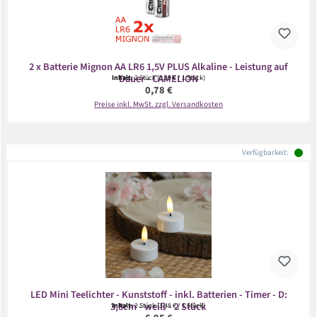
2 x Batterie Mignon AA LR6 1,5V PLUS Alkaline - Leistung auf
Dauer - CAMELION
Inhalt:
2 Stück
(0,39 € / 1 Stück)
Regulärer Preis:
0,78 €
Preise inkl. MwSt. zzgl. Versandkosten
Verfügbarkeit:
LED Mini Teelichter - Kunststoff - inkl. Batterien - Timer - D:
3,8cm - weiß - 2 Stück
Inhalt:
2 Stück
(3,48 € / 1 Stück)