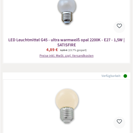
LED Leuchtmittel G45 - ultra warmweiß opal 2200K - E27 - 1,5W |
SATISFIRE
Verkaufspreis:
4,89 €
Regulärer Preis:
6,09 €
(19.7% gespart)
Preise inkl. MwSt. zzgl. Versandkosten
Verfügbarkeit: