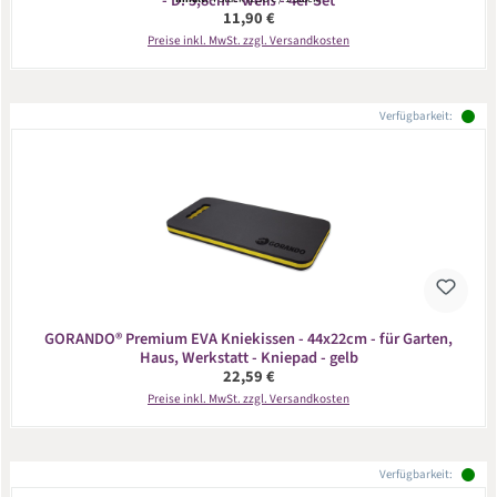
- D: 5,8cm - weiß - 4er Set
Regulärer Preis:
11,90 €
Preise inkl. MwSt. zzgl. Versandkosten
Verfügbarkeit:
GORANDO® Premium EVA Kniekissen - 44x22cm - für Garten,
Haus, Werkstatt - Kniepad - gelb
Regulärer Preis:
22,59 €
Preise inkl. MwSt. zzgl. Versandkosten
Verfügbarkeit: