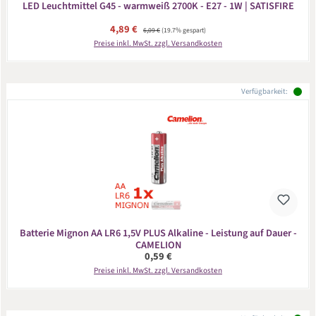
LED Leuchtmittel G45 - warmweiß 2700K - E27 - 1W | SATISFIRE
Verkaufspreis:
4,89 €
Regulärer Preis:
6,09 €
(19.7% gespart)
Preise inkl. MwSt. zzgl. Versandkosten
Verfügbarkeit:
Batterie Mignon AA LR6 1,5V PLUS Alkaline - Leistung auf Dauer -
CAMELION
Regulärer Preis:
0,59 €
Preise inkl. MwSt. zzgl. Versandkosten