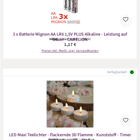
3 x Batterie Mignon AA LR6 1,5V PLUS Alkaline - Leistung auf
Dauer - CAMELION
Inhalt:
3 Stück
(0,39 € / 1 Stück)
Regulärer Preis:
1,17 €
Preise inkl. MwSt. zzgl. Versandkosten
Verfügbarkeit:
LED Maxi Teelichter - flackernde 3D Flamme - Kunststoff - Timer
Inhalt:
4 Stück
(2,98 € / 1 Stück)