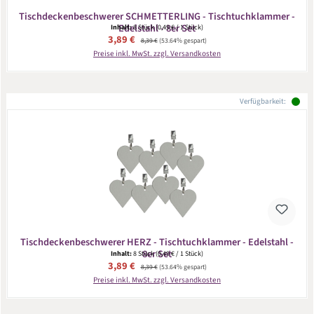
Tischdeckenbeschwerer SCHMETTERLING - Tischtuchklammer -
Edelstahl - 8er Set
Inhalt:
8 Stück
(0,49 € / 1 Stück)
Verkaufspreis:
3,89 €
Regulärer Preis:
8,39 €
(53.64% gespart)
Preise inkl. MwSt. zzgl. Versandkosten
Verfügbarkeit:
Tischdeckenbeschwerer HERZ - Tischtuchklammer - Edelstahl -
8er Set
Inhalt:
8 Stück
(0,49 € / 1 Stück)
Verkaufspreis:
3,89 €
Regulärer Preis:
8,39 €
(53.64% gespart)
Preise inkl. MwSt. zzgl. Versandkosten