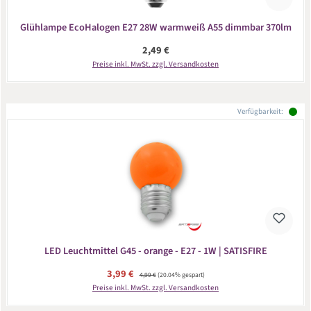
Glühlampe EcoHalogen E27 28W warmweiß A55 dimmbar 370lm
Regulärer Preis:
2,49 €
Preise inkl. MwSt. zzgl. Versandkosten
Verfügbarkeit:
LED Leuchtmittel G45 - orange - E27 - 1W | SATISFIRE
Verkaufspreis:
3,99 €
Regulärer Preis:
4,99 €
(20.04% gespart)
Preise inkl. MwSt. zzgl. Versandkosten