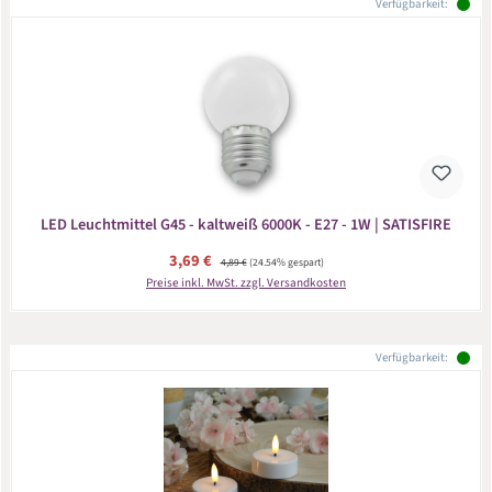
Verfügbarkeit:
LED Leuchtmittel G45 - kaltweiß 6000K - E27 - 1W | SATISFIRE
Verkaufspreis:
3,69 €
Regulärer Preis:
4,89 €
(24.54% gespart)
Preise inkl. MwSt. zzgl. Versandkosten
Verfügbarkeit: