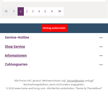
Seite
Seite
Seite
Seite
Seite
1
2
3
4
5
Vertrag widerrufen
Service-Hotline
Shop Service
Informationen
Zahlungsarten
Alle Preise inkl. gesetzl. Mehrwertsteuer zzgl.
Versandkosten
und ggf.
Nachnahmegebühren, wenn nicht anders angegeben.
© 2026 www.home-and-living.com - Alle Rechte vorbehalten. Theme by
ThemeWare®