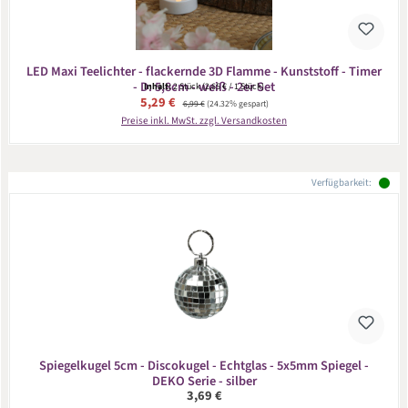
LED Maxi Teelichter - flackernde 3D Flamme - Kunststoff - Timer
- D: 5,8cm - weiß - 2er Set
Inhalt:
2 Stück
(2,65 € / 1 Stück)
Verkaufspreis:
5,29 €
Regulärer Preis:
6,99 €
(24.32% gespart)
Preise inkl. MwSt. zzgl. Versandkosten
Verfügbarkeit:
Spiegelkugel 5cm - Discokugel - Echtglas - 5x5mm Spiegel -
DEKO Serie - silber
Regulärer Preis:
3,69 €