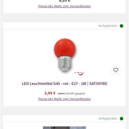
Regulärer Preis:
6,95 €
Preise inkl. MwSt. zzgl. Versandkosten
Verfügbarkeit:
LED Leuchtmittel G45 - rot - E27 - 1W | SATISFIRE
Verkaufspreis:
3,99 €
Regulärer Preis:
4,99 €
(20.04% gespart)
Preise inkl. MwSt. zzgl. Versandkosten
Verfügbarkeit: