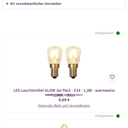
EU verantwortlicher Hersteller
Produktgalerie überspringen
Verfügbarkeit:
LED Leuchtmittel GLOW 2er Pack - E14 - 1,3W - warmweiss
2100K - 90lm
Inhalt:
2 Stück
(4,55 € / 1 Stück)
Regulärer Preis:
9,09 €
Preise inkl. MwSt. zzgl. Versandkosten
Verfügbarkeit: