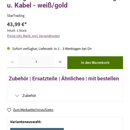
u. Kabel - weiß/gold
StarTrading
43,99 €*
Inhalt:
1 Stück
Preise inkl. MwSt. zzgl. Versandkosten
Sofort verfügbar, Lieferzeit: In 1 - 3 Werktagen bei Dir
Produkt Anzahl: Gib den gewünschten Wert ein oder benutze die Schaltflächen um die Anzahl zu erhöhen ode
In den Warenkorb
Zubehör | Ersatzteile | Ähnliches | mit bestellen
Zubehör
Zum Merkzettel hinzufügen
Variantenauswahl: