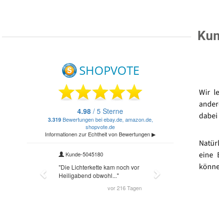
Kun
Wir l
ander
dabei 
Natür
eine 
könne