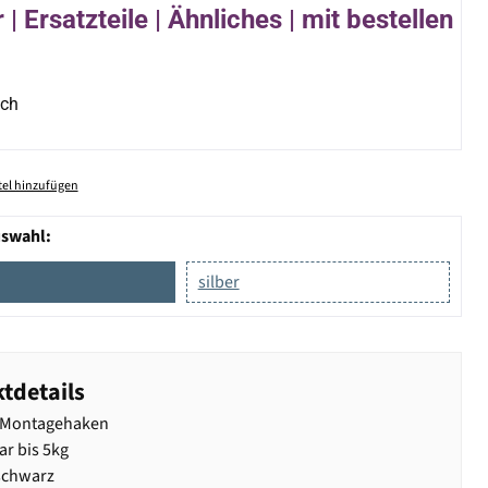
| Ersatzteile | Ähnliches | mit bestellen
ich
el hinzufügen
uswahl:
silber
tdetails
t Montagehaken
ar bis 5kg
schwarz