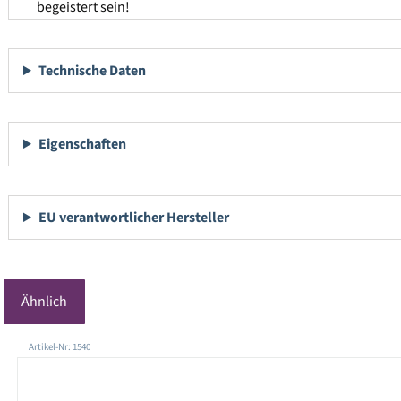
begeistert sein!
Technische Daten
Eigenschaften
EU verantwortlicher Hersteller
Ähnlich
Produktgalerie überspringen
Artikel-Nr: 1540