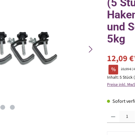
(5 St
Haken
und S
5kg
12,09 €
%
23,99 €
(
Inhalt:
5 Stück
Preise inkl. Mw
Sofort verfü
Produkt Anzahl: G