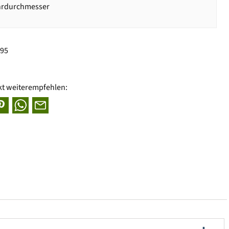
hrdurchmesser
295
kt weiterempfehlen: