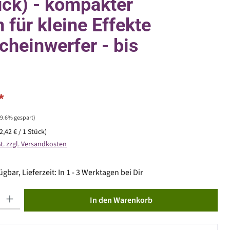
ück) - kompakter
 für kleine Effekte
cheinwerfer - bis
*
49.6% gespart)
(2,42 € / 1 Stück)
St. zzgl. Versandkosten
gbar, Lieferzeit: In 1 - 3 Werktagen bei Dir
ib den gewünschten Wert ein oder benutze die Schaltflächen um die Anzahl zu erhöhen od
In den Warenkorb