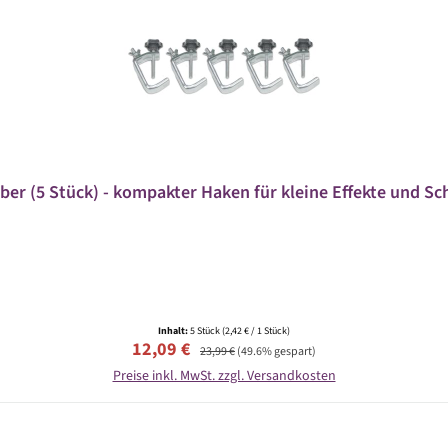
lber (5 Stück) - kompakter Haken für kleine Effekte und Sch
Inhalt:
5 Stück
(2,42 € / 1 Stück)
Verkaufspreis:
Regulärer Preis:
12,09 €
23,99 €
(49.6% gespart)
Preise inkl. MwSt. zzgl. Versandkosten