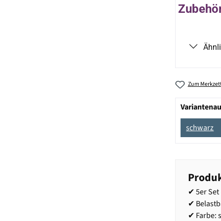
Zubehör 
Ähnl
Zum Merkzett
Variantena
schwarz
Produk
✔ 5er Se
✔ Belastb
✔ Farbe: 