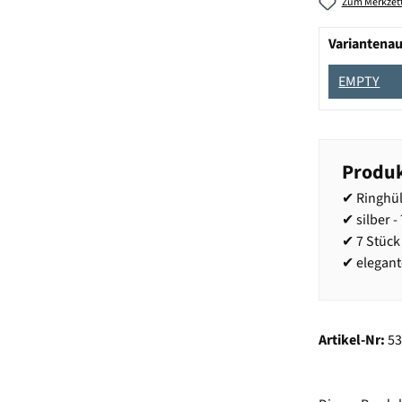
Zum Merkzett
Variantena
EMPTY
Produk
✔ Ringhü
✔ silber -
✔ 7 Stück
✔ elegan
Artikel-Nr:
5