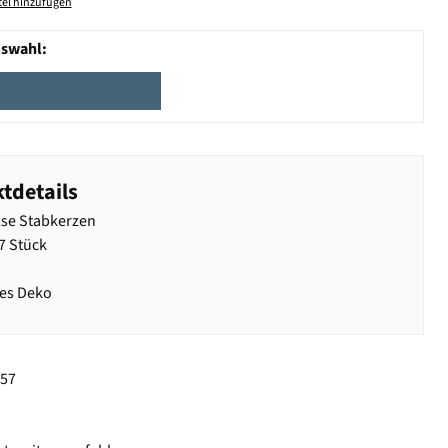
el hinzufügen
uswahl:
tdetails
lse Stabkerzen
 7 Stück
tes Deko
357