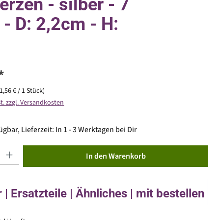
erzen - silber - 7
 - D: 2,2cm - H:
*
(1,56 € / 1 Stück)
St. zzgl. Versandkosten
gbar, Lieferzeit: In 1 - 3 Werktagen bei Dir
ib den gewünschten Wert ein oder benutze die Schaltflächen um die Anzahl zu erhöhen od
In den Warenkorb
| Ersatzteile | Ähnliches | mit bestellen