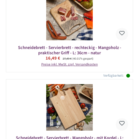
Schneidebrett - Servierbrett - rechteckig - Mangoholz -
praktischer Griff - L: 36cm - natur
Verkaufspreis:
16,49 €
Regulärer Preis:
27,49 €
(40.01% gespart)
Preise inkl. MwSt. zzgl. Versandkosten
Verfügbarkeit:
Schneidebrett - Servierbrett - Mangoholz - mit Kordel - L: