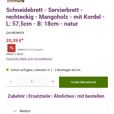
Schneidebrett - Servierbrett -
rechteckig - Mangoholz - mit Kordel -
L: 57,5cm - B: 18cm - natur
GAUMENKICK
20,39 €*
%
23,99 €
(15.01% gespart)
Inhalt:
1 Stück
Preise inkl. MwSt. zzgl. Versandkosten
Sofort verfügbar, Lieferzeit: In 1 - 3 Werktagen bei Dir
Produkt Anzahl: Gib den gewünschten Wert ein oder benutze die Schaltflächen um die Anzahl zu erhöhen ode
In den Warenkorb
Zubehör | Ersatzteile | Ähnliches | mit bestellen
Ähnlich