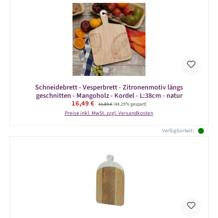
Schneidebrett - Vesperbrett - Zitronenmotiv längs
geschnitten - Mangoholz - Kordel - L:38cm - natur
Verkaufspreis:
16,49 €
Regulärer Preis:
31,89 €
(48.29% gespart)
Preise inkl. MwSt. zzgl. Versandkosten
Verfügbarkeit: