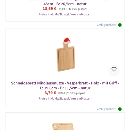
48cm - B: 26,5cm - natur
Verkaufspreis:
18,69 €
Regulärer Preis:
29,69 €
(37.05% gespart)
Preise inkl. MwSt. zzgl. Versandkosten
Verfügbarkeit:
Schneidebrett Nikolausmütze - Vesperbrett - Holz - mit Griff -
L: 19,6cm - B: 11,5cm - natur
Verkaufspreis:
3,79 €
Regulärer Preis:
7,79 €
(51.35% gespart)
Preise inkl. MwSt. zzgl. Versandkosten
Verfügbarkeit: