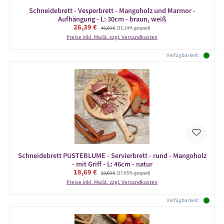
Schneidebrett - Vesperbrett - Mangoholz und Marmor -
Aufhängung - L: 30cm - braun, weiß
Verkaufspreis:
26,39 €
Regulärer Preis:
40,69 €
(35.14% gespart)
Preise inkl. MwSt. zzgl. Versandkosten
Verfügbarkeit:
Schneidebrett PUSTEBLUME - Servierbrett - rund - Mangoholz
- mit Griff - L: 46cm - natur
Verkaufspreis:
18,69 €
Regulärer Preis:
29,69 €
(37.05% gespart)
Preise inkl. MwSt. zzgl. Versandkosten
Verfügbarkeit: