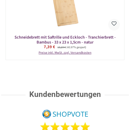
Schneidebrett mit Saftrille und Eckloch - Tranchierbrett -
Bambus - 33 x 23 x 1,5cm - natur
Verkaufspreis:
7,39 €
Regulärer Preis:
13,19 €
(43.97% gespart)
Preise inkl. MwSt. zzgl. Versandkosten
Kundenbewertungen