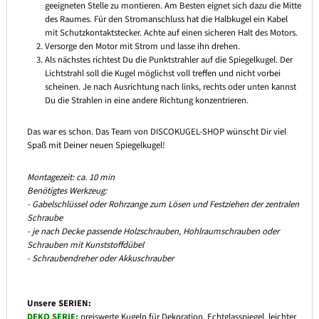
geeigneten Stelle zu montieren. Am Besten eignet sich dazu die Mitte
des Raumes. Für den Stromanschluss hat die Halbkugel ein Kabel
mit Schutzkontaktstecker. Achte auf einen sicheren Halt des Motors.
Versorge den Motor mit Strom und lasse ihn drehen.
Als nächstes richtest Du die Punktstrahler auf die Spiegelkugel. Der
Lichtstrahl soll die Kugel möglichst voll treffen und nicht vorbei
scheinen. Je nach Ausrichtung nach links, rechts oder unten kannst
Du die Strahlen in eine andere Richtung konzentrieren.
Das war es schon. Das Team von DISCOKUGEL-SHOP wünscht Dir viel
Spaß mit Deiner neuen Spiegelkugel!
Montagezeit: ca. 10 min
Benötigtes Werkzeug:
- Gabelschlüssel oder Rohrzange zum Lösen und Festziehen der zentralen
Schraube
- je nach Decke passende Holzschrauben, Hohlraumschrauben oder
Schrauben mit Kunststoffdübel
- Schraubendreher oder Akkuschrauber
Unsere SERIEN:
DEKO SERIE:
preiswerte Kugeln für Dekoration, Echtglasspiegel, leichter