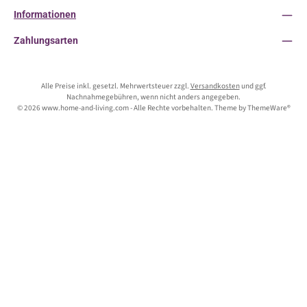
Informationen
Zahlungsarten
Alle Preise inkl. gesetzl. Mehrwertsteuer zzgl.
Versandkosten
und ggf.
Nachnahmegebühren, wenn nicht anders angegeben.
© 2026 www.home-and-living.com - Alle Rechte vorbehalten. Theme by
ThemeWare®