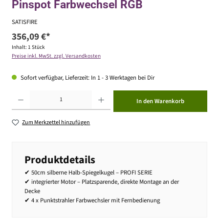
Pinspot Farbwechsel RGB
SATISFIRE
356,09 €*
Inhalt:
1 Stück
Preise inkl. MwSt. zzgl. Versandkosten
Sofort verfügbar, Lieferzeit: In 1 - 3 Werktagen bei Dir
Produkt Anzahl: Gib den gewünschten Wert ein oder benutze die Schaltflächen um die Anzahl zu erhöhen ode
In den Warenkorb
Zum Merkzettel hinzufügen
Produktdetails
✔ 50cm silberne Halb-Spiegelkugel – PROFI SERIE
✔ integrierter Motor – Platzsparende, direkte Montage an der
Decke
✔ 4 x Punktstrahler Farbwechsler mit Fernbedienung