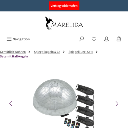
alt springen
Vertrag widerrufen
Navigation
Gemütlich Wohnen
Spiegelkugeln & Co
Spiegelkugel Sets
Sets mit Halbkugeln
Bildergalerie überspringen