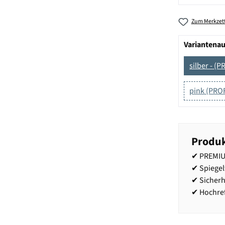
Zum Merkzett
Variantena
silber - (
pink (PROF
Produk
✔ PREMIUM
✔ Spiege
✔ Sicher
✔ Hochref