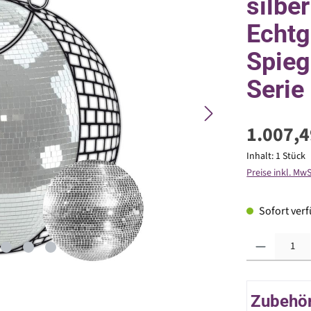
silbe
Echtg
Spie
Serie
1.007,4
Inhalt:
1 Stück
Preise inkl. Mw
Sofort verfü
Produkt Anzahl: G
Zubehör 