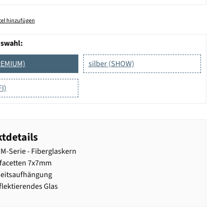
el hinzufügen
uswahl:
PREMIUM)
silber (SHOW)
I)
tdetails
-Serie - Fiberglaskern
lfacetten 7x7mm
heitsaufhängung
lektierendes Glas