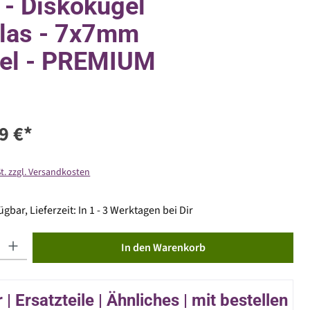
r - Diskokugel
las - 7x7mm
gel - PREMIUM
9 €*
St. zzgl. Versandkosten
gbar, Lieferzeit: In 1 - 3 Werktagen bei Dir
ib den gewünschten Wert ein oder benutze die Schaltflächen um die Anzahl zu erhöhen od
In den Warenkorb
| Ersatzteile | Ähnliches | mit bestellen