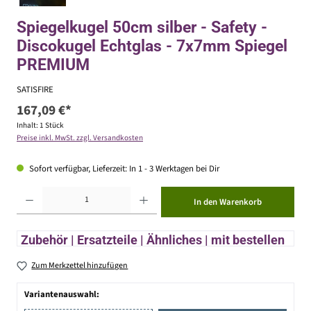
Spiegelkugel 50cm silber - Safety -
Discokugel Echtglas - 7x7mm Spiegel
PREMIUM
SATISFIRE
167,09 €*
Inhalt:
1 Stück
Preise inkl. MwSt. zzgl. Versandkosten
Sofort verfügbar, Lieferzeit: In 1 - 3 Werktagen bei Dir
Produkt Anzahl: Gib den gewünschten Wert ein oder benutze die Schaltflächen um die Anzahl zu erhöhen ode
In den Warenkorb
Zubehör | Ersatzteile | Ähnliches | mit bestellen
Zum Merkzettel hinzufügen
Variantenauswahl: