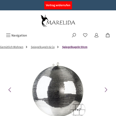
alt springen
Vertrag widerrufen
Navigation
Gemütlich Wohnen
Spiegelkugeln & Co
Spiegelkugeln 50cm
Bildergalerie überspringen