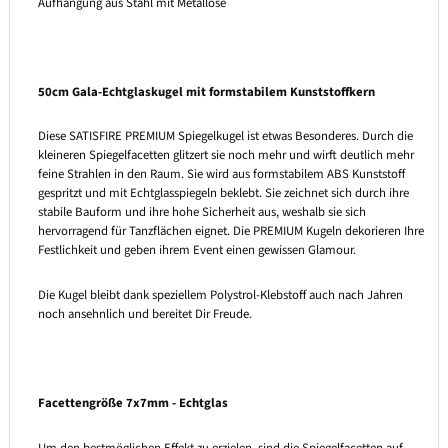
Aufhängung aus Stahl mit Metallöse
50cm Gala-Echtglaskugel mit formstabilem Kunststoffkern
Diese SATISFIRE PREMIUM Spiegelkugel ist etwas Besonderes. Durch die
kleineren Spiegelfacetten glitzert sie noch mehr und wirft deutlich mehr
feine Strahlen in den Raum. Sie wird aus formstabilem ABS Kunststoff
gespritzt und mit Echtglasspiegeln beklebt. Sie zeichnet sich durch ihre
stabile Bauform und ihre hohe Sicherheit aus, weshalb sie sich
hervorragend für Tanzflächen eignet. Die PREMIUM Kugeln dekorieren Ihre
Festlichkeit und geben ihrem Event einen gewissen Glamour.
Die Kugel bleibt dank speziellem Polystrol-Klebstoff auch nach Jahren
noch ansehnlich und bereitet Dir Freude.
Facettengröße 7x7mm - Echtglas
Um den bestmöglichen Effekt zu erzielen, sind die Spiegelfacetten auf