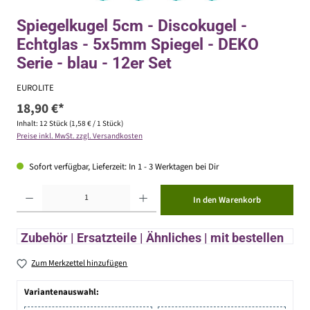
Spiegelkugel 5cm - Discokugel -
Echtglas - 5x5mm Spiegel - DEKO
Serie - blau - 12er Set
EUROLITE
18,90 €*
Inhalt:
12 Stück
(1,58 € / 1 Stück)
Preise inkl. MwSt. zzgl. Versandkosten
Sofort verfügbar, Lieferzeit: In 1 - 3 Werktagen bei Dir
Produkt Anzahl: Gib den gewünschten Wert ein oder benutze die Schaltflächen um die Anzahl zu erhöhen ode
In den Warenkorb
Zubehör | Ersatzteile | Ähnliches | mit bestellen
Zum Merkzettel hinzufügen
Variantenauswahl: