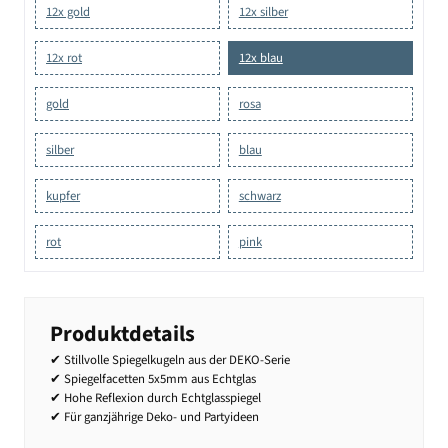
12x gold
12x silber
12x rot
12x blau
gold
rosa
silber
blau
kupfer
schwarz
rot
pink
Produktdetails
✔ Stillvolle Spiegelkugeln aus der DEKO-Serie
✔ Spiegelfacetten 5x5mm aus Echtglas
✔ Hohe Reflexion durch Echtglasspiegel
✔ Für ganzjährige Deko- und Partyideen