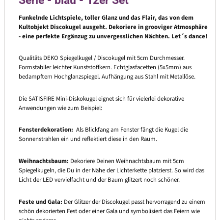
Serie - blau - 12er Set
Funkelnde Lichtspiele, toller Glanz und das Flair, das von dem
Kultobjekt Discokugel ausgeht. Dekoriere in grooviger Atmosphäre
- eine perfekte Ergänzug zu unvergesslichen Nächten. Let´s dance!
Qualitäts DEKO Spiegelkugel / Discokugel mit 5cm Durchmesser.
Formstabiler leichter Kunststoffkern. Echtglasfacetten (5x5mm) aus
bedampftem Hochglanzspiegel. Aufhängung aus Stahl mit Metallöse.
Die SATISFIRE Mini-Diskokugel eignet sich für vielerlei dekorative
Anwendungen wie zum Beispiel:
Fensterdekoration:
Als Blickfang am Fenster fängt die Kugel die
Sonnenstrahlen ein und reflektiert diese in den Raum.
Weihnachtsbaum:
Dekoriere Deinen Weihnachtsbaum mit 5cm
Spiegelkugeln, die Du in der Nähe der Lichterkette platzierst. So wird das
Licht der LED vervielfacht und der Baum glitzert noch schöner.
Feste und Gala:
Der Glitzer der Discokugel passt hervorragend zu einem
schön dekorierten Fest oder einer Gala und symbolisiert das Feiern wie